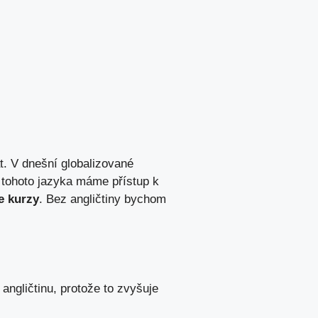
vat. V dnešní globalizované
i tohoto jazyka máme ⁢přístup ‌k
e kurzy
.⁤ Bez ​angličtiny bychom
ngličtinu,‌ protože to zvyšuje‌