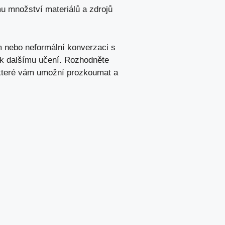
mu množství materiálů a zdrojů
 nebo neformální⁢ konverzaci⁤ s
vat k dalšímu učení. Rozhodněte
o, které vám⁢ umožní prozkoumat a