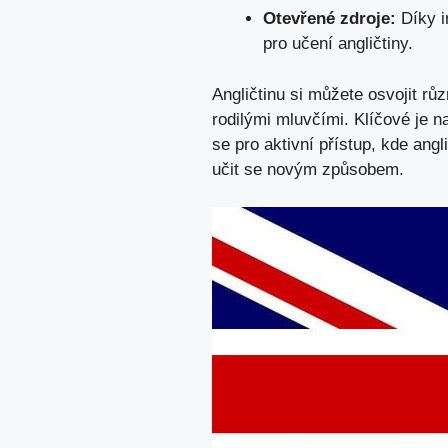
Otevřené zdroje:
Díky i
pro ⁤učení ⁣angličtiny.
Angličtinu si můžete⁤ osvojit‍ 
rodilými mluvčími. Klíčové je na
se pro ‌aktivní přístup, kde ang
učit se novým způsobem
.