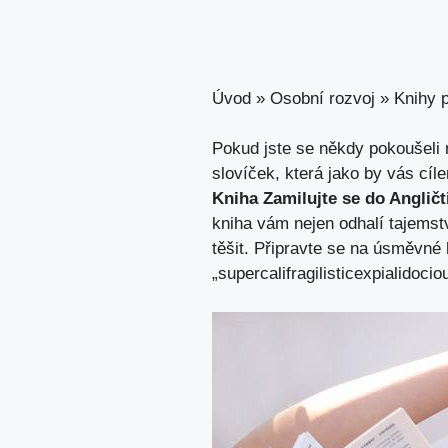
Úvod
»
Osobní rozvoj
»
Knihy p
Pokud jste se někdy pokoušeli nau
slovíček, která jako by vás⁣ cíl
Kniha Zamilujte se do Angličt
kniha vám ⁢nejen odhalí​ tajemství
těšit. Připravte se na úsměvné 
„supercalifragilisticexpialidocio