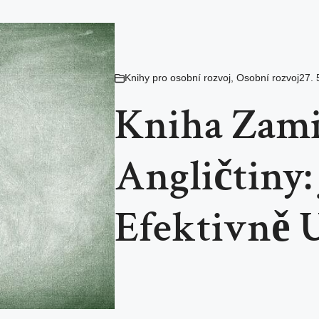
Knihy pro osobní rozvoj
,
Osobní rozvoj
27. 
Kniha Zamil
Angličtiny:
Efektivně 