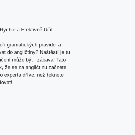
 Rychle a Efektivně Učit
oři⁤ gramatických⁢ pravidel a
at do angličtiny? Naštěstí je tu
učení může ‍být i zábava! Tato
,‌ že se⁢ na angličtinu‌ začnete
ho experta ​dříve, ‌než řeknete
lovat!