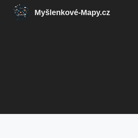
Přeskočit
Myšlenkové-Mapy.cz
na
obsah