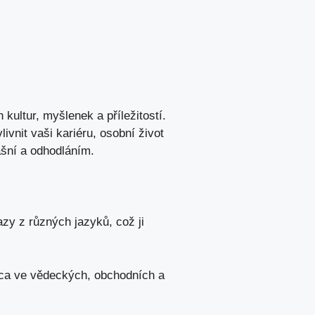
kultur, myšlenek a ⁢příležitostí.
ivnit ⁤vaši kariéru, osobní ⁤život
vášní a odhodláním.
razy z různých ​jazyků, což ji
anca ve ⁤vědeckých, obchodních a