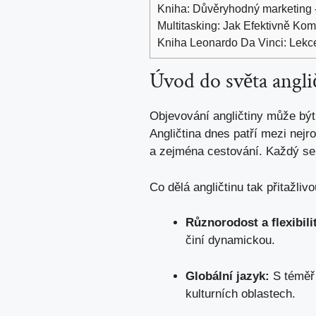
Kniha: Důvěryhodný marketing 
Multitasking: Jak Efektivně Ko
Kniha Leonardo Da Vinci: Lek
Úvod⁢ do světa anglič
Objevování angličtiny může být f
Angličtina‌ dnes patří mezi nejro
a​ zejména​ cestování.​ Každý se
Co dělá angličtinu tak⁢ přitažliv
Různorodost a flexibili
činí dynamickou.
Globální jazyk:
S‍ téměř 
kulturních⁣ oblastech.