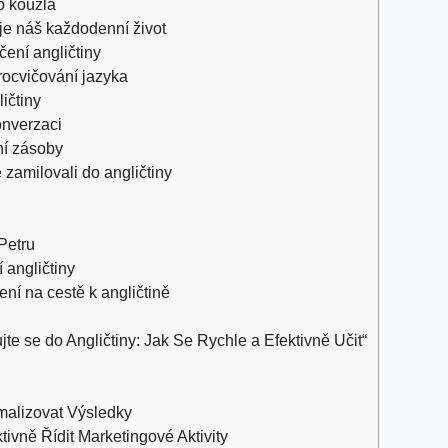
ho kouzla
uje náš ‍každodenní život
čení angličtiny
procvičování jazyka
ličtiny
konverzaci
ní⁢ zásoby
e zamilovali do angličtiny
​Petru
 angličtiny
í na cestě k angličtině
te se​ do Angličtiny: Jak Se ‍Rychle a Efektivně Učit“
malizovat Výsledky
tivně Řídit Marketingové Aktivity