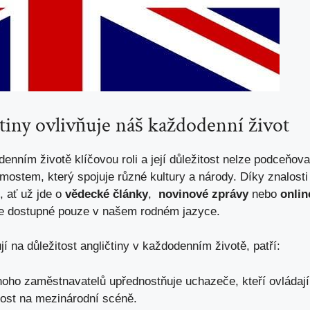
čtiny ‌ovlivňuje náš ‍každodenní život
enním životě ⁤klíčovou ⁤roli ‌a její⁢ důležitost nelze podceňo
 mostem, který spojuje různé⁢ kultury⁤ a ⁢národy. Díky znalost
, ať už jde o
vědecké⁢ články
, ‍
novinové zprávy
nebo
onlin
ace dostupné pouze v našem rodném jazyce.
í na⁣ důležitost angličtiny‍ v každodenním životě, patří:
oho zaměstnavatelů upřednostňuje uchazeče, ⁢kteří ovládají a
nost na mezinárodní scéně.