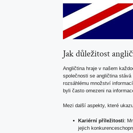
Jak důležitost angli
Angličtina hraje v‌ našem každod
společnosti se​ angličtina stává‍
rozsáhlému⁢ množství informací
byli často omezeni ⁢na inform
Mezi další aspekty,⁢ které ukazuj
Kariérní příležitosti
: Mn
jejich ⁢konkurenceschop