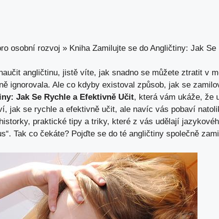
ro osobní rozvoj
»
Kniha Zamilujte se do Angličtiny: Jak Se
čit⁢ angličtinu, jistě‍ víte, jak snadno se můžete ztratit v m
eně ignorovala. Ale co kdyby existoval způsob, jak se ⁢zamilov
iny: Jak Se Rychle a Efektivně Učit
, která vám ukáže,​ že 
, jak‍ se rychle⁢ a efektivně učit, ale navíc‍ vás pobaví natolik
‍historky,
praktické tipy
a⁣ triky, které‍ z vás udělají jazykové
us“. Tak ‌co ⁤čekáte? Pojďte ⁣se do té angličtiny společně zami