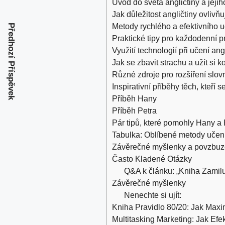
Úvod⁢ do světa angličtiny a​ její
Jak důležitost angličtiny ‌ovlivň
Metody rychlého a‌ efektivního ‌u
Předhozí Příspěvek
Praktické tipy pro každodenní‌ 
Využití technologií při učení ang
Jak ‍se zbavit strachu a⁢ užít si 
Různé zdroje‌ pro rozšíření slov
Inspirativní příběhy těch, kteří s
Příběh Hany
Příběh ‍Petra
Pár tipů, které ‍pomohly ⁢Hany a 
Tabulka: Oblíbené metody‍ učení
Závěrečné myšlenky a povzbuzen
Často Kladené Otázky
Q&A k článku: „Kniha Zamiluj
Závěrečné myšlenky
Nenechte si ujít:
Kniha Pravidlo 80/20: Jak Maxi
Multitasking Marketing: Jak Efek