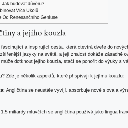
- Jak budovat důvěru?
mbinovat Více Úkolů
ce Od Renesančního Geniuse
tiny a​ jejího kouzla
ascinující a inspirující cesta, která otevírá dveře do⁢ nových 
zšířenější ‌jazyky na světě, ‍a ⁢její ⁣znalost dokáže zásadně ovl
 může⁣ dotknout ‌jejího kouzla, stačí⁢ se⁣ ponořit do výuky s 
ou? Zde je několik aspektů, které přispívají k jejímu kouzlu:
ta:
‌Angličtina​ se⁣ neustále vyvíjí, absorbuje nové slova a‍ vý
⁣1,5 miliardy‍ mluvčích se ‌angličtina používá jako lingua fr