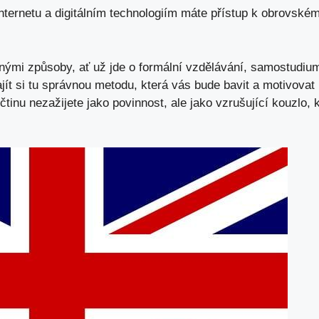
nternetu a digitálním technologiím ​máte přístup k obrovské
různými způsoby, ať už jde o formální vzdělávání, samostudium
jít ‌si tu⁤ správnou metodu, ​která vás​ bude ⁢bavit⁣ a motivo
ličtinu nezažijete jako ‌povinnost,‌ ale jako vzrušující⁢ kouzl