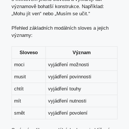
významově ‍bohatší‍ konstrukce.⁢ Například:‍
„Mohu jít ven“ nebo „Musím ⁤se učit.“
Přehled základních ⁢modálních sloves‌ a jejich
významy:
Sloveso
Význam
moci
vyjádření možnosti
musit
vyjádření povinnosti
chtít
vyjádření touhy
mít
vyjádření nutnosti
smět
vyjádření povolení