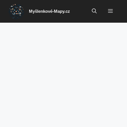
Přeskočit
na
Menu
Myšlenkové-Mapy.cz
obsah