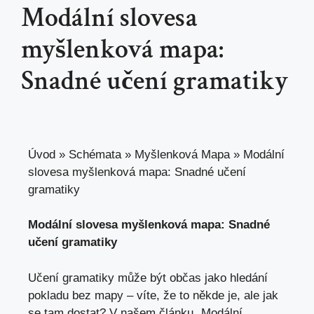
Modální slovesa
myšlenková mapa:
Snadné učení gramatiky
Úvod
»
Schémata
»
Myšlenková Mapa
»
Modální
slovesa myšlenková mapa: Snadné učení
gramatiky
Modální‍ slovesa ⁢myšlenková mapa: Snadné
⁤učení gramatiky
Učení gramatiky⁣ může být občas jako​ hledání
pokladu‍ bez mapy –⁤ víte, že to ​někde ⁤je, ale
jak
se
‌tam dostat? V našem článku „Modální