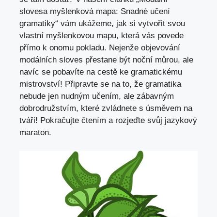
slovesa​ myšlenková ​mapa:‍ Snadné učení
gramatiky“ ‌
vám ukážeme
, jak si vytvořit⁢ svou
⁢vlastní myšlenkovou mapu, která vás povede⁣
přímo k onomu ⁢pokladu. ‍Nejenže​ objevování
modálních sloves přestane být ‍noční můrou, ale
navíc se pobavíte‌ na cestě⁤ ke gramatickému
mistrovství! Připravte se ⁢na to, že gramatika
nebude jen nudným učením, ale zábavným
dobrodružstvím, ⁢které ‍zvládnete s úsměvem ​na
tváři!​ Pokračujte čtením a rozjeďte svůj jazykový
maraton.