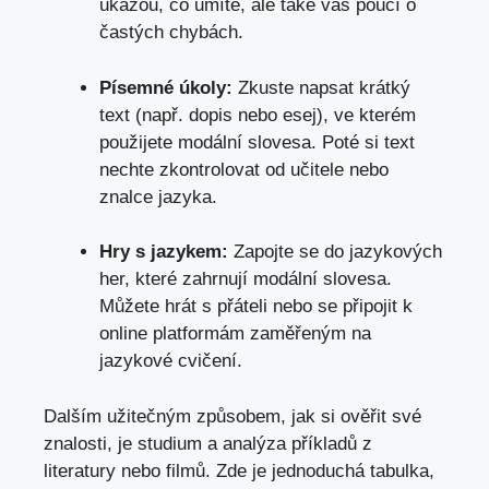
ukážou, co umíte, ale také vás poučí o
častých chybách.
Písemné úkoly:
Zkuste ⁢napsat krátký‌
text​ (např. dopis nebo esej), ‍ve ‌kterém
použijete ⁤modální slovesa. Poté ⁤si text
nechte ‍zkontrolovat od učitele nebo
‌znalce jazyka.
Hry s jazykem:
‌Zapojte se do⁤ jazykových
her, které zahrnují modální ⁤slovesa.
Můžete hrát s ‍přáteli⁢ nebo se ​připojit k
online⁤ platformám zaměřeným na⁣
jazykové cvičení.
Dalším​ užitečným ‍způsobem, jak ⁣si ověřit ‌své
znalosti, ⁢
je studium
a‌ analýza příkladů z
literatury nebo filmů. Zde⁢ je⁣ jednoduchá tabulka,