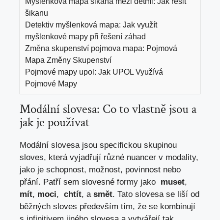
Myšlenková mapa šikana mezi dětmi: Jak řešit
šikanu
Detektiv myšlenková mapa: Jak využít
myšlenkové mapy při řešení záhad
Změna skupenství pojmova mapa: Pojmová
Mapa Změny Skupenství
Pojmové mapy upol: Jak UPOL Využívá
Pojmové Mapy
Modální slovesa:‌ Co to⁤ vlastně jsou​ a
jak je používat
Modální slovesa jsou specifickou skupinou​
sloves, která vyjadřují různé nuancer v modality,
jako‍ je ⁣schopnost, ‌možnost,‍ povinnost nebo
přání. Patří sem‌ slovesné ⁤formy jako ‍
muset
,
mít
,
moci
, ‍
chtít
, a
smět
. Tato slovesa se ​liší ​od
běžných ‌sloves především tím, že se ​kombinují
s​ infinitivem jiného slovesa ⁣a vytvářejí tak