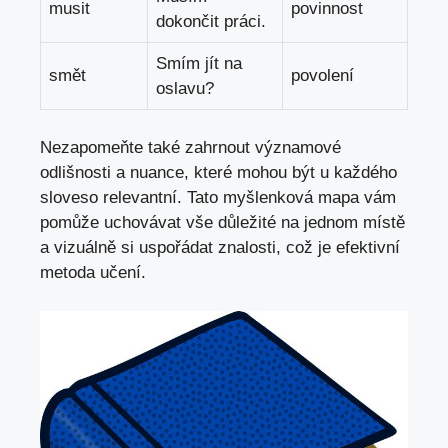
musit
povinnost
dokončit práci.
Smím jít‍ na
smět
povolení
oslavu?
Nezapomeňte‌ také zahrnout významové
odlišnosti a nuance,‍
které mohou být
u každého
sloveso ​relevantní. Tato⁤ myšlenková⁣ mapa ‌vám
⁣pomůže uchovávat vše ⁤důležité na⁢ jednom ‍místě
a vizuálně si uspořádat znalosti, což je efektivní
metoda učení.