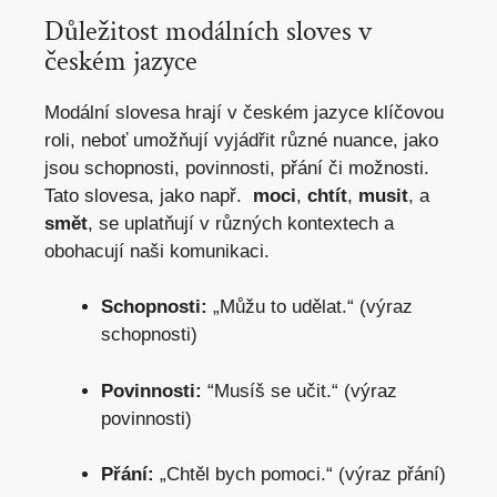
Důležitost modálních sloves v
⁣českém jazyce
Modální slovesa hrají v ⁢českém jazyce klíčovou
roli, neboť ⁣umožňují vyjádřit různé nuance, jako
jsou schopnosti,⁢ povinnosti, přání či možnosti.
Tato slovesa,⁤ jako např. ‌
moci
,​
chtít
,⁢
musit
,⁣ a ​
smět
, se uplatňují v ‌různých kontextech a
obohacují ​naši komunikaci.
Schopnosti:
„Můžu ⁤to udělat.“ (výraz
⁢schopnosti)
Povinnosti:
⁤“Musíš se ⁣učit.“ (výraz
povinnosti)
Přání:
„Chtěl bych pomoci.“ (výraz ⁤přání)