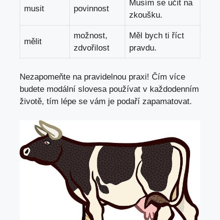
Musím ‌se učit na
musit
povinnost
zkoušku.
možnost,
Měl bych ti ⁣říct​
mělit
zdvořilost
pravdu.
Nezapomeňte na pravidelnou​ praxi! Čím více
budete modální slovesa používat ⁤v každodenním
životě, tím lépe se vám je podaří zapamatovat.