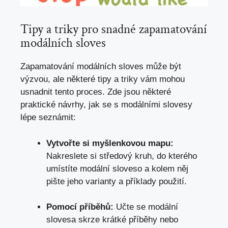
Tipy ⁤a triky pro snadné ​zapamatování
modálních sloves
Zapamatování modálních sloves​ může⁤ být
‍výzvou, ale některé tipy ⁣a triky vám mohou
usnadnit‌ tento proces.⁣ Zde jsou některé
praktické návrhy, jak se ⁤s modálními‍ slovesy
lépe ​seznámit:
Vytvořte ‍si myšlenkovou mapu:
Nakreslete si středový kruh,​ do kterého
umístíte modální sloveso a kolem něj⁣
pište jeho ​varianty a ‍příklady ‌použití.
Pomocí příběhů:
Učte se modální
slovesa ​skrze⁢ krátké příběhy nebo