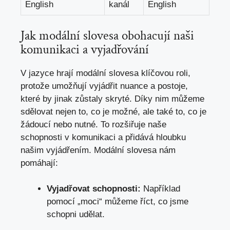
English
kanál
English
Jak ‌modální slovesa obohacují⁤ naši
komunikaci ​a vyjadřování
V ‍jazyce ​hrají modální slovesa klíčovou roli,
protože umožňují vyjádřit‍ nuance a‍ postoje,
které by jinak zůstaly skryté. Díky nim můžeme
sdělovat nejen ⁣to,⁤ co ‌je možné,⁤ ale také⁣ to, co ⁣je
‌žádoucí nebo nutné. To⁣ rozšiřuje naše
schopnosti⁣ v komunikaci a přidává ⁣hloubku
našim vyjádřením. Modální ⁢slovesa nám
pomáhají:
Vyjadřovat schopnosti:
Například​
pomocí „moci“ můžeme říct,⁢ co jsme
schopni udělat.