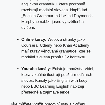
anglickou gramatiku, které podrobně
rozebírají modální ⁤slovesa. ​Například
„English⁢ Grammar in Use“⁣ od Raymonda⁣
Murphyho nabízí ‌jasné vysvětlení a
cvičení.
Online kurzy:
Webové stránky jako
Coursera, Udemy nebo Khan⁤ Academy
mají kurzy věnované gramatice,​ kde se
modální‍ slovesa ‌probírají ⁣v kontextu.
Youtube kanály:
Existuje množství videí,
která vizuálně ilustrují ‌použití modálních
⁢sloves. Kanály‍ jako English with Lucy
nebo BBC ⁢Learning English nabízejí
přehledné a⁢ zajímavé ​lekce.
Dále můžete využít pracovní listy a cvičení