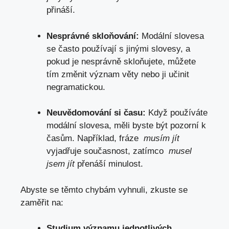
přináší.
Nesprávné skloňování:
​Modální ⁢slovesa
se často používají s jinými slovesy, a
pokud ‍je nesprávně skloňujete,​ můžete
‍tím změnit⁢ význam věty nebo ji učinit
⁣negramatickou.
Neuvědomování si času:
Když ‍používáte
modální slovesa, ⁣měli⁣ byste být pozorní ⁢k
‍časům. Například,⁢ fráze ⁢
musím ⁣jít
​
vyjadřuje současnost, ⁢zatímco ⁣
musel
jsem jít
přenáší minulost.
Abyste se ​těmto⁣ chybám vyhnuli, zkuste ⁢se
zaměřit ⁢na:
Studium významu jednotlivých​