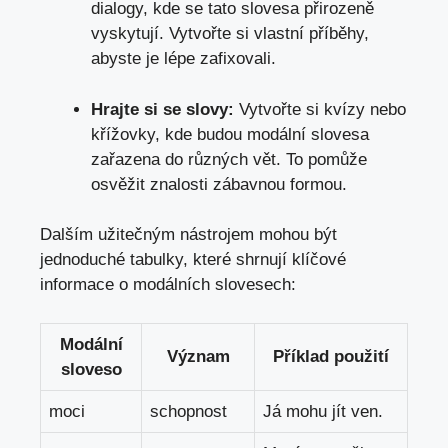
⁢dialogy, kde se ⁣tato slovesa přirozeně⁢
vyskytují. Vytvořte si ⁣vlastní příběhy,
abyste je lépe‌ zafixovali.
Hrajte si se slovy:
Vytvořte si kvízy nebo
křížovky,​ kde budou modální slovesa
zařazena do⁤ různých vět. ‌To pomůže⁣
osvěžit znalosti zábavnou formou.
Dalším užitečným nástrojem⁢ mohou být
jednoduché ​tabulky, které shrnují klíčové
informace ‍o modálních ⁢slovesech:
Modální⁤
Význam
Příklad použití
sloveso
moci
schopnost
Já mohu jít ven.