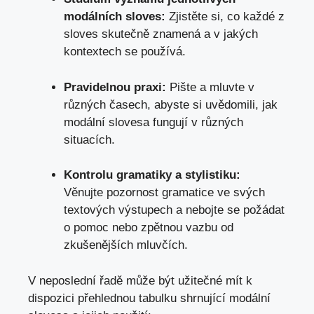
modálních sloves:
Zjistěte si, co každé z
sloves​ skutečně znamená‌ a v⁣ jakých
kontextech se používá.
Pravidelnou praxi:
Pište a mluvte v
různých časech,‍ abyste si uvědomili, jak​
modální slovesa fungují⁤ v různých​
situacích.
Kontrolu gramatiky a stylistiku:
⁣
Věnujte pozornost ‌gramatice ve svých
textových⁤ výstupech ⁢a nebojte se požádat
‌o​ pomoc nebo zpětnou ‍vazbu od​
zkušenějších mluvčích.
V neposlední řadě může ⁢být užitečné mít k
dispozici přehlednou tabulku shrnující modální‌