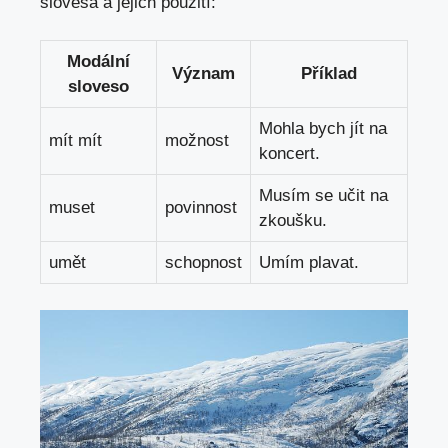
slovesa a‌ jejich použití:
Modální
Význam
Příklad
‍sloveso
Mohla bych jít ​na
mít ​mít
možnost
koncert.
Musím se učit⁤ na
muset
povinnost
⁣zkoušku.
umět
schopnost
Umím plavat.