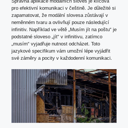
Správná⁣ aplikace⁣ modálních sloves je klíčová
pro‌ efektivní komunikaci v češtině. Je ​důležité ⁣si
zapamatovat, že modální slovesa zůstávají v
neměnném tvaru a ovlivňují pouze‌ následující
infinitiv. Například ve větě „Musím jít na ⁢poštu“ je
podstatné sloveso⁣ „jít“ v infinitivu, zatímco
„musím“ vyjadřuje nutnost ‌odcházet. ​Toto
jazykové‌ specifikum vám umožní lépe vyjádřit
své záměry ⁣a pocity ‍v⁤ každodenní ​komunikaci.