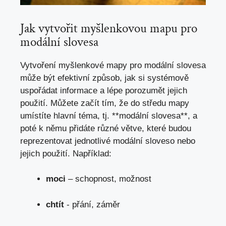
Jak vytvořit ‌myšlenkovou mapu pro
modální slovesa
Vytvoření myšlenkové ⁣mapy pro‌ modální slovesa
může ‌být efektivní způsob,‍ jak si‍ systémově
uspořádat informace ⁣a ‌lépe ‍porozumět jejich‌
použití. Můžete začít tím, ​že do středu‍ mapy ​
umístíte hlavní‌ téma,‍ tj. **modální slovesa**,​ a
poté ⁢k němu ⁢přidáte různé větve, které⁢ budou⁢
reprezentovat⁣ jednotlivé‍ modální sloveso ⁤nebo
jejich použití.⁤ Například:
moci
– schopnost, možnost
chtít
‌- přání,‌ záměr