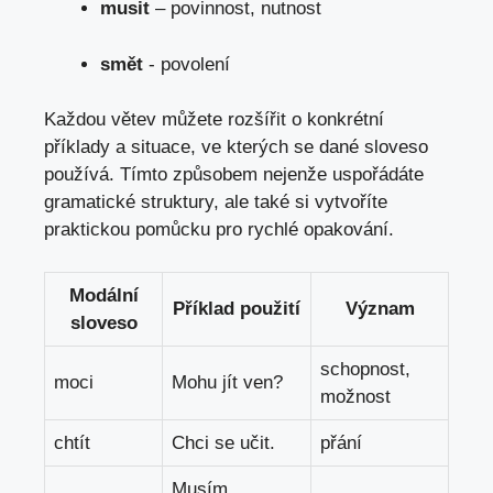
musit
– povinnost, nutnost
smět
-⁤ povolení
Každou větev⁤ můžete rozšířit⁣ o konkrétní
‍příklady a situace,‍ ve kterých se dané sloveso
používá. Tímto způsobem‌ nejenže ⁣uspořádáte
gramatické struktury, ale také si vytvoříte
‍praktickou‌ pomůcku pro rychlé opakování.
Modální
Příklad použití
Význam
sloveso
schopnost,
moci
Mohu⁤ jít ven?
možnost
chtít
Chci se učit.
přání
Musím