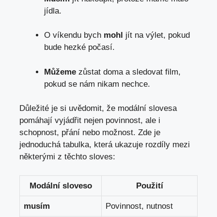
‍jídla.
O ⁤víkendu bych⁣
mohl
jít na⁢ výlet, pokud
bude hezké počasí.
Můžeme
zůstat ‌doma a sledovat film,‌
pokud se ‌nám nikam nechce.
Důležité je si uvědomit, že modální slovesa
⁣pomáhají⁢ vyjádřit nejen ⁣povinnost, ⁣ale i
schopnost, přání nebo možnost.‍ Zde je
jednoduchá tabulka, která ukazuje⁤ rozdíly mezi‌
některými z⁤ těchto ‍sloves:
Modální sloveso
Použití
musím
Povinnost, nutnost