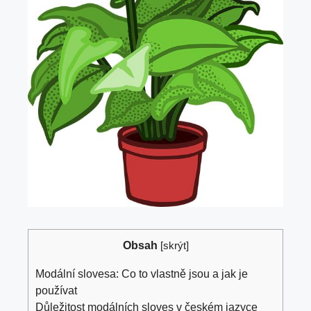
Obsah
[
skrýt
]
Modální slovesa:‌ Co to⁤ vlastně jsou​ a jak je
používat
Důležitost modálních sloves v ⁣českém jazyce