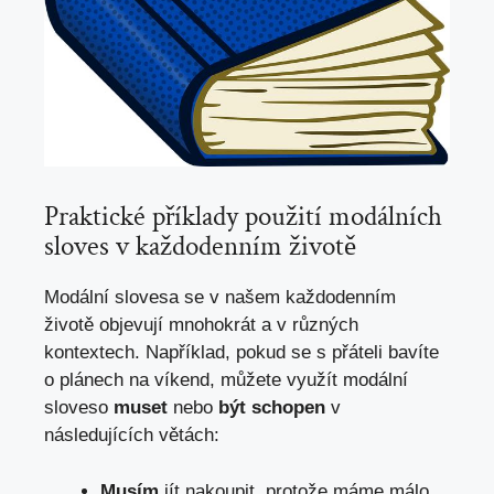
Praktické příklady ‌použití modálních⁣
sloves v⁣ každodenním životě
Modální slovesa se v našem každodenním⁤
životě objevují mnohokrát a⁣ v různých⁢
kontextech.​ Například,
pokud se
s přáteli bavíte
o ⁣plánech‍ na víkend, můžete⁣ využít modální
sloveso
muset
nebo
být schopen
v
‌následujících větách:
Musím
jít nakoupit, protože máme málo