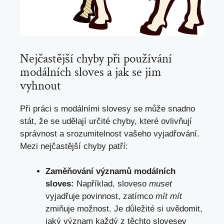
Nejčastější chyby při používání
modálních sloves a jak​ se jim
vyhnout
Při ⁣práci ⁢s modálními slovesy se může snadno
stát,‍ že se udělají ⁣určité chyby, které ovlivňují⁢
správnost​ a srozumitelnost vašeho vyjadřování.
Mezi‌ nejčastější chyby⁣ patří:
Zaměňování významů modálních
sloves:
Například,​ sloveso⁤
muset
vyjadřuje povinnost, zatímco⁢
mít mít
zmiňuje‌ možnost. Je důležité si uvědomit,
⁤jaký význam⁣ každý z ​těchto‍ slovesev