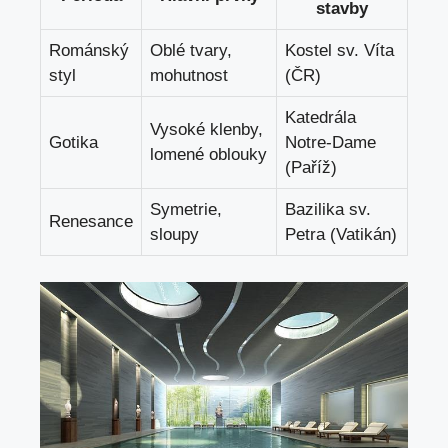
stavby
Románský⁢
Oblé tvary,
Kostel sv. Víta
styl
mohutnost
(ČR)
Katedrála
Vysoké⁣ klenby,
Gotika
‌Notre-Dame
lomené ​oblouky
(Paříž)
Symetrie,
Bazilika sv.
Renesance
sloupy
Petra (Vatikán)