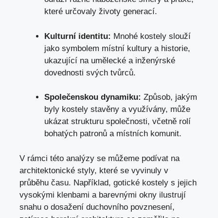
které určovaly životy generací.
Kulturní identitu:
⁣Mnohé​ kostely slouží
jako symbolem místní kultury a ⁢historie,
⁤ukazující ⁤na umělecké a​ inženýrské
dovednosti‍ svých tvůrců.
Společenskou dynamiku:
Způsob, jakým
byly kostely stavěny a využívány, může
ukázat strukturu⁤ společnosti, včetně rolí
bohatých patronů ‍a místních komunit.
V rámci‌ této ⁤analýzy se můžeme ⁣podívat ‍na‌
architektonické styly, které se vyvinuly v
průběhu času.⁣ Například,⁢ gotické kostely s ⁢jejich
vysokými klenbami⁣ a barevnými okny ilustrují
snahu o ‍dosažení‍ duchovního ⁣povznesení,