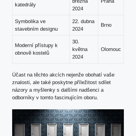
března
Praha
katedrály
2024
Symbolika ve
22. dubna
Brno
stavebním designu
2024
30.‍
Moderní ⁢přístupy k
května
Olomouc
obnově kostelů
2024
Účast na těchto‌ akcích⁢ nejenže obohatí vaše
znalosti, ale ⁣také poskytne příležitost sdílet
názory a myšlenky s dalšími nadšenci a‌
odborníky v tomto fascinujícím oboru.