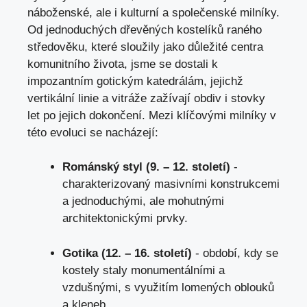
náboženské, ale⁢ i⁢ kulturní⁢ a společenské milníky.
Od jednoduchých dřevěných kostelíků⁤ raného
středověku, které sloužily jako důležité centra⁣
komunitního života,
jsme se dostali
k
impozantním gotickým katedrálám, jejichž
vertikální linie a ⁣vitráže ​zažívají obdiv i stovky
let ⁣po jejich‌ dokončení. Mezi klíčovými milníky v
této evoluci se⁢ nacházejí:
Románský styl (9.⁣ – 12. století)
-⁣
charakterizovaný masivními konstrukcemi
a jednoduchými, ale mohutnými
architektonickými prvky.
Gotika (12. – 16.⁤ století)
⁢-⁢ období,⁣ kdy se
kostely staly ‍monumentálními a
vzdušnými,⁣ s využitím lomených oblouků⁣
a kleneb.