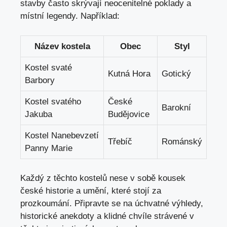
stavby často skrývají‍ neocenitelné ​poklady a
místní legendy. Například:
Název kostela
Obec
Styl
Kostel svaté
Kutná Hora
Gotický
Barbory
Kostel ​svatého⁤
České
Barokní
Jakuba
Budějovice
Kostel Nanebevzetí
Třebíč
Románský
Panny ⁤Marie
Každý z těchto kostelů nese v sobě kousek
české‌ historie a umění, které stojí za
prozkoumání. Připravte ​se na úchvatné výhledy,
historické anekdoty a klidné ⁤chvíle strávené‌ v