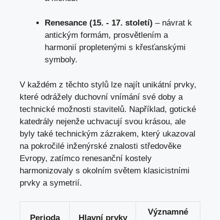
Renesance⁣ (15. ​-⁢ 17. století)
– ‍návrat k
antickým formám, prosvětlením a
harmonií propletenými s křesťanskými
symboly.
V každém z těchto stylů lze najít unikátní prvky,
které ⁤odrážely duchovní vnímání své doby a
‌technické možnosti stavitelů. Například, gotické
katedrály nejenže uchvacují svou krásou, ale
byly také technickým zázrakem,⁣ který ukazoval
na pokročilé inženýrské znalosti středověke
Evropy, zatímco renesanční ⁢kostely
harmonizovaly ‍s okolním světem klasicistními
prvky⁢ a⁢ symetrií.
Významné
Perioda
Hlavní prvky