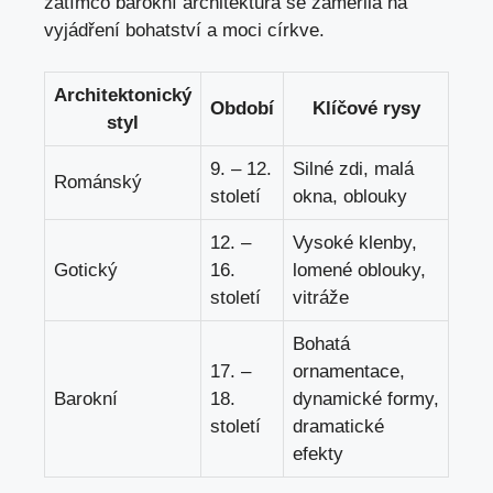
zatímco‍ barokní architektura se zaměřila na
⁤vyjádření bohatství a moci církve.
Architektonický
Období
Klíčové rysy
styl
9.⁢ – 12.⁢
Silné zdi, malá
Románský
století
okna, ⁣oblouky
12. –
Vysoké klenby,
Gotický
16.⁣
lomené⁤ oblouky,
století
vitráže
Bohatá
17. –
ornamentace,
Barokní
18.
⁤dynamické formy,
století
dramatické
efekty