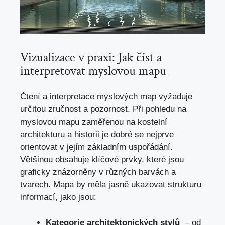
Vizualizace ⁢v praxi: Jak číst​ a
interpretovat myslovou mapu
Čtení a interpretace myslových map‌ vyžaduje
určitou ​zručnost a ⁤pozornost. Při pohledu na
myslovou mapu zaměřenou na kostelní
architekturu ‌a‌ historii‍ je dobré se nejprve​
orientovat v jejím základním ​uspořádání.
Většinou obsahuje ‍klíčové prvky, které jsou
graficky znázorněny v různých barvách⁢ a
tvarech. ‍Mapa⁣ by měla jasně ukazovat‍ strukturu
informací, jako⁣ jsou:
Kategorie architektonických ⁢stylů
‍ –​ od