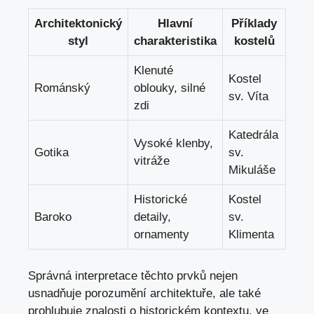
Architektonický
Hlavní​
Příklady
styl
charakteristika
kostelů
Klenuté
Kostel⁣
Románský
⁣oblouky,‍ silné
sv. Víta
⁢zdi
Katedrála
Vysoké klenby,
Gotika
sv.
vitráže
Mikuláše
Historické
Kostel
Baroko
detaily,
sv.
ornamenty
⁣Klimenta
Správná⁤ interpretace těchto prvků nejen
usnadňuje porozumění architektuře, ale​ také
prohlubuje znalosti o ⁤historickém kontextu, ve