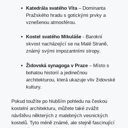
Katedrála svatého Víta
– Dominanta
Pražského hradu s gotickými ​prvky a
vznešenou atmosférou.
Kostel ‍svatého ⁤Mikuláše
‍- Barokní
skvost nacházející se na Malé Straně,
známý svými impozantními stropy.
Židovská synagoga v Praze
– Místo ‌s
bohatou historií a⁢ jedinečnou
architekturou, která ukazuje vliv⁣ židovské
kultury.
Pokud toužíte po hlubším ​pohledu na⁣ českou
kostelní architekturu, můžete ⁣také zvážit
návštěvu některých z malebných vesnických
⁤kostelů. Tyto méně známé, ale stejně⁤ fascinující