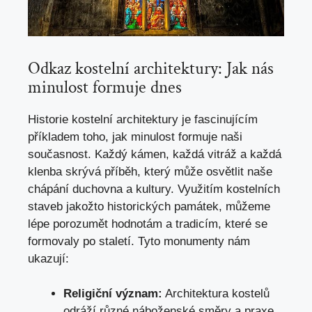
Odkaz kostelní architektury: ‍Jak nás
‍minulost formuje dnes
Historie⁣ kostelní architektury je ‍fascinujícím
příkladem toho,​ jak ⁣minulost formuje naši
současnost. Každý kámen, každá vitráž ⁣a každá⁤
klenba skrývá‌ příběh, který může osvětlit naše
chápání duchovna a kultury. Využitím kostelních
staveb jakožto historických ⁤památek, ​můžeme
lépe porozumět hodnotám a tradicím, ‍které se
formovaly⁢ po staletí.⁢ Tyto monumenty nám⁣
ukazují:
Religiční ​význam:
Architektura kostelů
odráží různé náboženské směry a praxe,‌