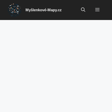
Přeskočit
na
Menu
Myšlenkové-Mapy.cz
obsah