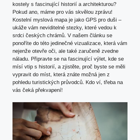
kostely s fascinující historií a​ architekturou?‍
Pokud ano, máme pro ⁤vás skvělou ‌zprávu!
Kostelní‍ myslová mapa je jako GPS pro duši –
ukáže vám neviditelné stezky, ‍které vedou k
srdci českých ⁢chrámů. V našem‌ článku se
ponoříte‌ do této jedinečné​ vizualizace,‍ která vám
⁤nejenže ⁣otevře oči, ale také zaručeně zvedne
náladu. Připravte se ⁤na fascinující​ výlet, kde se
mísí vtip s historií, a​ zjistěte, proč ⁢byste se měli
vypravit do míst, ⁣která znáte možná jen z
pohledu ⁤turistických⁢ průvodců. Kdo ví, třeba na
vás čeká překvapení!