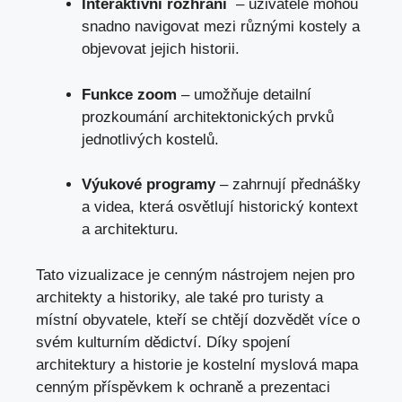
Interaktivní rozhraní
⁣ – uživatelé mohou
snadno‌ navigovat⁢ mezi různými kostely a
objevovat jejich historii.
Funkce ⁢zoom
– umožňuje detailní
prozkoumání architektonických ⁤prvků‌
jednotlivých kostelů.
Výukové programy
– ​zahrnují přednášky‌
a ⁤videa, která ‍osvětlují historický kontext
a architekturu.
Tato vizualizace je‌ cenným‌ nástrojem nejen pro
architekty a historiky, ale také ⁢pro turisty a⁢
místní obyvatele,‍ kteří se chtějí⁢ dozvědět více‍ o
svém kulturním dědictví. Díky spojení
architektury a historie je kostelní myslová mapa
⁤cenným⁢ příspěvkem k ‍ochraně a prezentaci