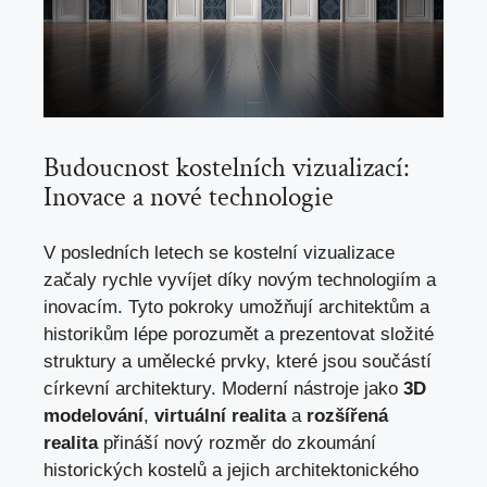
Budoucnost kostelních‌ vizualizací:⁤
Inovace a nové⁣ technologie
V⁣ posledních letech se kostelní⁤ vizualizace⁣
začaly rychle vyvíjet díky novým technologiím a
inovacím. Tyto⁤ pokroky⁣ umožňují architektům a‌
historikům lépe ⁢porozumět a prezentovat složité​
struktury a umělecké prvky, které ‌jsou součástí
církevní architektury. Moderní nástroje jako​
3D
modelování
,
virtuální realita
a
rozšířená
realita
přináší nový rozměr‌ do zkoumání
historických ⁢kostelů a jejich architektonického‌