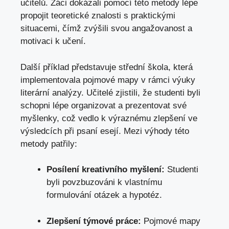
učitelů. Žáci dokázali pomocí této metody lépe
propojit teoretické znalosti s praktickými
situacemi, čímž zvýšili svou angažovanost a
motivaci k učení.
Další příklad představuje střední škola, která
implementovala pojmové mapy v rámci výuky
literární analýzy. Učitelé zjistili, že studenti byli
schopni lépe organizovat a prezentovat své
myšlenky, což vedlo k výraznému zlepšení ve
výsledcích při psaní esejí. Mezi výhody této
metody patřily:
Posílení kreativního myšlení:
Studenti
byli povzbuzováni k vlastnímu
formulování otázek a hypotéz.
Zlepšení týmové práce:
Pojmové mapy