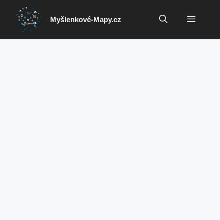
Přeskočit
na
Menu
Myšlenkové-Mapy.cz
obsah