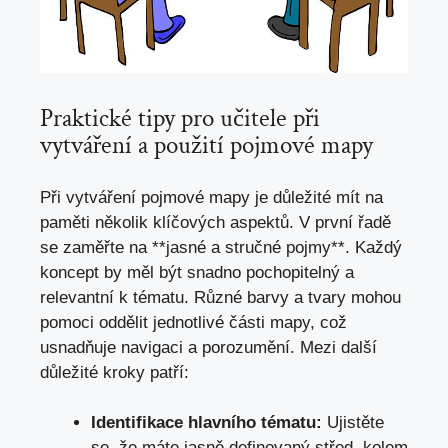
Praktické tipy pro učitele při
vytváření a použití pojmové mapy
Při vytváření pojmové mapy je důležité mít na
paměti několik klíčových aspektů. V první řadě
se zaměřte na **jasné a stručné pojmy**. Každý
koncept by měl být snadno pochopitelný a
relevantní k tématu. Různé barvy a tvary mohou
pomoci oddělit jednotlivé části mapy, což
usnadňuje navigaci a porozumění. Mezi další
důležité kroky patří:
Identifikace hlavního tématu:
Ujistěte
se, že máte jasně definovaný střed, kolem