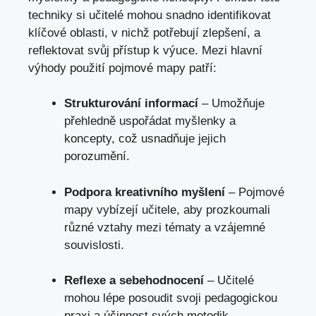
techniky si učitelé mohou snadno identifikovat
klíčové oblasti, v nichž potřebují zlepšení, a
reflektovat svůj přístup k výuce. Mezi hlavní
výhody použití pojmové mapy patří:
Strukturování informací
– Umožňuje
přehledně uspořádat myšlenky a
koncepty, což usnadňuje jejich
porozumění.
Podpora kreativního myšlení
– Pojmové
mapy vybízejí učitele, aby prozkoumali
různé vztahy mezi tématy a vzájemné
souvislosti.
Reflexe a sebehodnocení
– Učitelé
mohou lépe posoudit svoji pedagogickou
praxi a účinnost svých metodik.