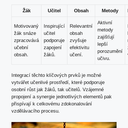
Žák
Učitel
Obsah
Metody
Aktivní
Motivovaný
Inspirující
Relevantní
metody
žák snáze
učitel
obsah
zajišťují
zpracovává
podporuje
zvyšuje
lepší
učební
zapojení
efektivitu
porozumění
obsah.
žáků.
učení.
učivu.
Integrací těchto klíčových prvků je možné
vytvářet učenlivé prostředí, které podporuje
osobní růst jak žáků, tak učitelů. Vzájemné
propojení a synergie jednotlivých elementů pak
přispívají k celkovému zdokonalování
vzdělávacího procesu.