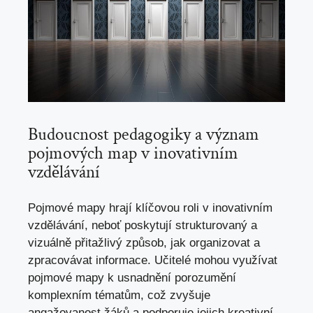
Budoucnost pedagogiky a význam
pojmových map v inovativním
vzdělávání
Pojmové mapy hrají klíčovou roli v inovativním
vzdělávání, neboť poskytují strukturovaný a
vizuálně přitažlivý způsob, jak organizovat a
zpracovávat informace. Učitelé mohou využívat
pojmové mapy k usnadnění porozumění
komplexním tématům, což zvyšuje
angažovanost žáků a podporuje jejich kreativní