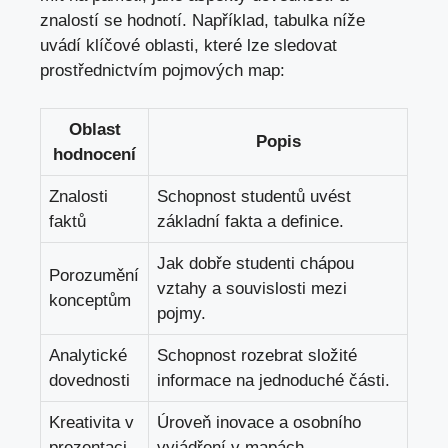
znalostí se hodnotí. Například, tabulka níže
uvádí klíčové oblasti, které lze sledovat
prostřednictvím pojmových map:
Oblast
Popis
hodnocení
Znalosti
Schopnost studentů uvést
faktů
základní fakta a definice.
Jak dobře studenti chápou
Porozumění
vztahy a souvislosti mezi
konceptům
pojmy.
Analytické
Schopnost rozebrat složité
dovednosti
informace na jednoduché části.
Kreativita v
Úroveň inovace a osobního
prezentaci
vyjádření v mapách.