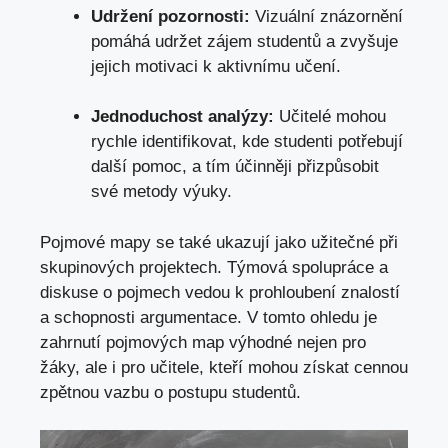
Udržení pozornosti:
⁤Vizuální znázornění
pomáhá udržet zájem studentů a zvyšuje
jejich motivaci k aktivnímu učení.
Jednoduchost analýzy:
Učitelé mohou
rychle identifikovat, kde studenti potřebují
další ‌pomoc, a tím účinněji‌ přizpůsobit
své metody⁢ výuky.
Pojmové mapy ⁢se‍ také ukazují ​jako užitečné⁤ při
skupinových projektech. Týmová spolupráce ​a⁣
diskuse o‌ pojmech vedou k prohloubení znalostí⁢
a schopnosti argumentace. V tomto⁣ ohledu je‍
zahrnutí pojmových ​map výhodné ⁤nejen pro
žáky, ‍ale i pro učitele,⁣ kteří mohou získat cennou
zpětnou vazbu o postupu studentů.