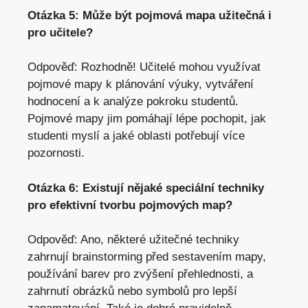
Otázka 5: Může být pojmová mapa ‌užitečná i
pro‍ učitele?
Odpověď: ⁢Rozhodně! Učitelé mohou ⁢využívat
pojmové mapy k plánování ⁢výuky, vytváření
hodnocení​ a ​k analýze pokroku studentů.
Pojmové ⁢mapy⁣ jim pomáhají lépe pochopit, jak
studenti myslí⁢ a⁤ jaké ​oblasti potřebují více
pozornosti.
Otázka 6: ‌Existují nějaké speciální⁢ techniky⁢
pro efektivní tvorbu pojmových map?
Odpověď: Ano, některé užitečné techniky
zahrnují brainstorming před sestavením mapy,
používání barev pro zvýšení přehlednosti, a
⁢zahrnutí‍ obrázků nebo symbolů pro lepší