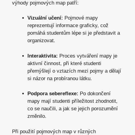
výhody pojmových map patří:
Vizuální učení:
Pojmové mapy
reprezentují informace ⁤graficky, což
pomáhá studentům lépe si je představit a
organizovat.
Interaktivita:
⁢Proces vytváření mapy je⁤
aktivní ‌činnost, při které studenti⁤
přemýšlejí o⁢ vztazích ⁤mezi pojmy a ‍dělají
si⁢ názor​ na⁢ probíranou látku.
Podpora sebereflexe:
Po ‌dokončení
mapy mají‍ studenti příležitost‍ zhodnotit,⁣
co se naučili, a jak⁤ se‌ jejich porozumění​
změnilo.
Při použití pojmových map v různých