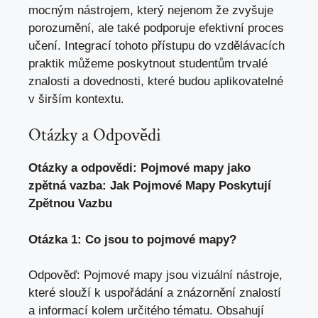
mocným nástrojem, který nejenom že zvyšuje⁣
porozumění, ale také‍ podporuje efektivní ‍proces
učení.⁢ Integrací​ tohoto přístupu do‌ vzdělávacích
praktik můžeme poskytnout studentům trvalé
⁢znalosti ​a⁢ dovednosti,‍ které budou aplikovatelné
‌v⁤ širším‍ kontextu.
Otázky a ⁢Odpovědi
Otázky⁣ a odpovědi: Pojmové⁤ mapy jako ​
zpětná ⁢vazba: Jak Pojmové Mapy⁣ Poskytují
Zpětnou Vazbu
Otázka ‌1: ⁤Co jsou ⁤to pojmové mapy?
Odpověď: Pojmové mapy⁣ jsou ‌vizuální nástroje,
které⁣ slouží k uspořádání a⁤ znázornění⁢ znalostí
a informací kolem určitého tématu. Obsahují