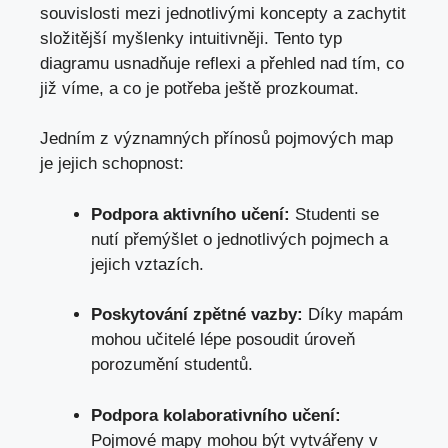
souvislosti mezi jednotlivými koncepty a ⁤zachytit
složitější myšlenky intuitivněji. Tento typ
diagramu usnadňuje reflexi a přehled ‍nad⁤ tím, ‍co
‍již‌ víme, a co je potřeba ještě prozkoumat.
Jedním ​z ‍významných přínosů ⁢pojmových map
je jejich schopnost:
Podpora aktivního učení:
⁣Studenti ⁤se⁣
nutí přemýšlet o jednotlivých pojmech a
jejich ⁢vztazích.
Poskytování zpětné vazby:
Díky mapám​
mohou⁣ učitelé lépe posoudit úroveň
porozumění studentů.
Podpora⁤ kolaborativního ​učení:
Pojmové mapy mohou⁢ být vytvářeny v