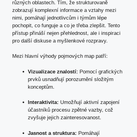
různých​ oblastech. Tím, že ⁢strukturovaně
zobrazují komplexní informace a
vztahy mezi
nimi
, pomáhají ⁤jednotlivcům i
týmům lépe
pochopit
, co funguje a co je třeba zlepšit.‍ Tento
přístup přináší nejen přehlednost,⁢ ale i inspiraci
⁣pro ⁢další​ diskuse ⁣a​ myšlenkové rozpravy.
Mezi⁤ hlavní výhody pojmových map ⁢patří:
Vizualizace znalostí:
Pomocí grafických
prvků usnadňují ​porozumění ⁢složitým
konceptům.
Interaktivita:
Umožňují aktivní zapojení
účastníků ‍procesu zpětné vazby, což
zvyšuje​ jejich zainteresovanost.
Jasnost a struktura:
Pomáhají⁣