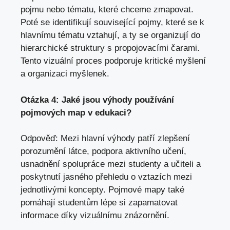
pojmu nebo ‌tématu, které chceme zmapovat.
Poté‌ se identifikují související pojmy, které se⁣ k
hlavnímu tématu vztahují, a⁤ ty ⁢se organizují ‍do
hierarchické struktury s propojovacími⁣ čarami.
Tento vizuální ‍proces podporuje kritické myšlení
a‍
organizaci myšlenek
.
Otázka 4: Jaké ‍jsou ‌výhody používání
pojmových map v edukaci?
Odpověď: Mezi hlavní výhody patří zlepšení
porozumění látce,‍ podpora aktivního učení,‌
usnadnění spolupráce mezi studenty
a⁢ učiteli a
poskytnutí jasného⁣ přehledu o vztazích mezi
jednotlivými koncepty. Pojmové ⁣mapy⁢ také​
pomáhají⁤ studentům‌ lépe si zapamatovat​
informace díky⁤ vizuálnímu ⁢znázornění.