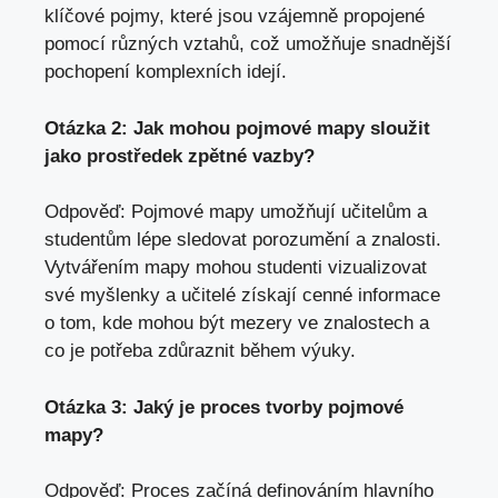
klíčové pojmy,‌ které jsou vzájemně propojené
pomocí různých vztahů, což ‍umožňuje snadnější
pochopení komplexních idejí.
Otázka 2: Jak mohou pojmové mapy sloužit
jako prostředek zpětné vazby?
Odpověď: Pojmové‌ mapy umožňují učitelům a
studentům lépe sledovat porozumění a ⁤znalosti.
Vytvářením ⁣mapy mohou studenti vizualizovat
své myšlenky a ⁢učitelé ⁢získají cenné⁢ informace
o tom, kde mohou být ​mezery ⁢ve⁤ znalostech a ​
co⁢ je potřeba zdůraznit⁣ během⁤ výuky.
Otázka 3: Jaký ⁤je​ proces ‌tvorby pojmové
mapy?
Odpověď: ‍Proces⁣ začíná definováním‍ hlavního