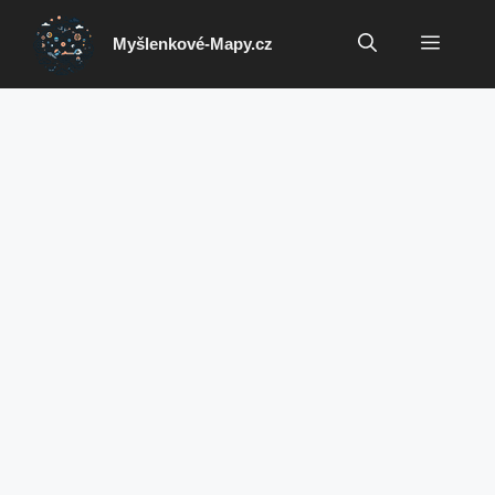
Přeskočit
na
Menu
Myšlenkové-Mapy.cz
obsah