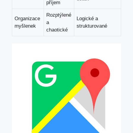
příjem
Rozptýlené
Organizace
Logické ⁣a
a
myšlenek
strukturované
chaotické