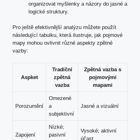
organizovat myšlenky a názory do jasné a
logické⁤ struktury.
Pro ještě efektivnější ⁢analýzu‌ můžete použít
následující ⁢tabulku, která‌ ilustruje, jak pojmové
‍mapy mohou ovlivnit ⁤různé aspekty zpětné⁣
vazby:
Tradiční
Zpětná vazba s
Aspket
zpětná
pojmovými
vazba
mapami
Omezené
Porozumění
a
Jasné‍ a vizuální
subjektivní
Nízké;
Vysoké; ‌aktivní‍
Zapojení
‌pasivní
účast