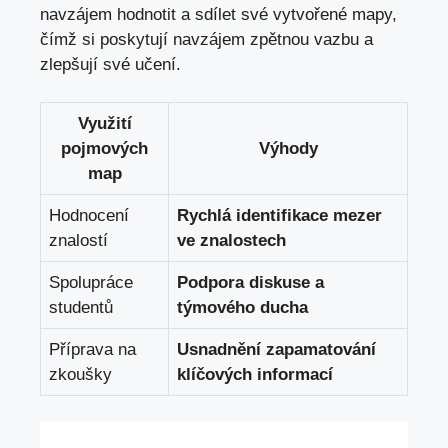
navzájem hodnotit a sdílet své vytvořené mapy,
čímž⁤ si ⁣poskytují ‍navzájem zpětnou vazbu a
‌zlepšují své učení.
Využití
‌pojmových
Výhody
map
Hodnocení
Rychlá identifikace mezer
znalostí
ve znalostech
Spolupráce ​
Podpora diskuse a
studentů
týmového‌ ducha
Příprava ⁣na
Usnadnění zapamatování
zkoušky
klíčových informací