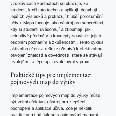
vzdělávacích kontextech se ukazuje, že
‍studenti, ⁤kteří tuto techniku aplikují, dosahují
lepších výsledků ⁣a prokazují ‌hlubší porozumění
učivu. ⁤Mapa funguje⁣ jako nástroj ⁣pro ‍sebereflexi,‍
kdy si‌ studenti uvědomují a zkoumají, jak​
jednotlivé ⁤předměty a koncepty souvisí s jejich
osobním poznáním a zkušenostmi. Tento cyklus
aktivního‍ učení a reflexe přispívá k efektivnímu‌
osvojení znalostí a⁢ dovedností, které se stávají
trvalejšími a lépe aplikovatelnými v praxi.
Praktické ⁤tipy pro implementaci
pojmových map⁢ do výuky
Implementace ​pojmových map do⁣ výuky může
být velmi efektivní nástroj⁤ pro zlepšení
pochopení a ‍aplikace učiva. Zde je několik
praktických tipů, jak se s pojmovými‌ mapami