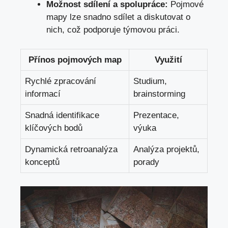
Možnost sdílení ‍a ‍spolupráce:
Pojmové
mapy lze snadno sdílet a diskutovat⁣ o
nich, ⁤což⁢ podporuje týmovou práci.
Přínos​ pojmových map
Využití
Rychlé zpracování
Studium,
informací
brainstorming
Snadná identifikace⁢
Prezentace,
klíčových ⁣bodů
výuka
Dynamická retroanalýza‍
Analýza⁣ projektů,
konceptů
porady