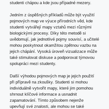
studenti chápou a⁤ kde jsou‍ případné ​mezery.
Jedním z úspěšných příkladů může být​ využití
pojmových map ve výuce přírodních věd, kde
studenti ‍vytvářejí mapy vztahů mezi různými
⁢biologickými‌ procesy. Díky této⁣ metodě si
uvědomují, jak‌ jednotlivé pojmy souvisí,‍ a učitelé
mohou poskytnout okamžitou zpětnou vazbu⁤ na
jejich chápání. Vysoká​ úroveň vizualizace může
také stimulovat diskuse a podporovat ​týmovou
spolupráci mezi​ studenty.
Další⁢ výhodou pojmových map je jejich ⁤použití
⁤při přípravě na ‍zkoušky.⁣ Studenti si mohou
individuálně ‌vytvořit mapy,⁢ které jim pomohou
shrnout klíčové ‍informace a usnadnit
zapamatování. Tímto způsobem nejenže⁤
upevňují své znalosti,⁢ ale mohou se také