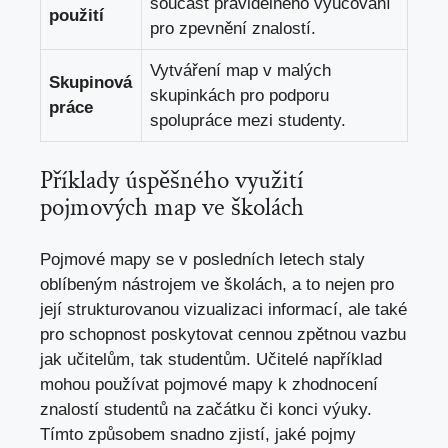
součást pravidelného vyučování
použití
pro zpevnění znalostí.
Vytváření ‌map v malých
Skupinová
skupinkách pro podporu
práce
spolupráce mezi studenty.
Příklady‍ úspěšného využití
pojmových map ve‍ školách
Pojmové‍ mapy se v posledních letech staly‍
oblíbeným nástrojem ​ve školách, a to​ nejen pro
její strukturovanou vizualizaci informací, ale také
pro schopnost ‍poskytovat cennou ⁢zpětnou vazbu
⁢jak⁤ učitelům, tak studentům. Učitelé například
mohou používat⁢ pojmové mapy k⁣ zhodnocení
znalostí studentů ‍na⁢ začátku⁢ či konci výuky.​
Tímto způsobem snadno zjistí, jaké pojmy