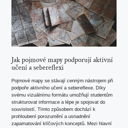
Jak ‍pojmové mapy podporují aktivní
učení a sebereflexi
Pojmové ⁤mapy ⁢se stávají cenným⁤ nástrojem při
podpoře ​aktivního učení⁣ a sebereflexe. ⁢Díky‌
svému vizuálnímu formátu umožňují studentům
strukturovat informace⁢ a lépe je⁤ spojovat do‌
souvislostí. Tímto způsobem dochází ‍k
prohloubení‍ porozumění a usnadnění
‍zapamatování klíčových konceptů. Mezi⁤ hlavní