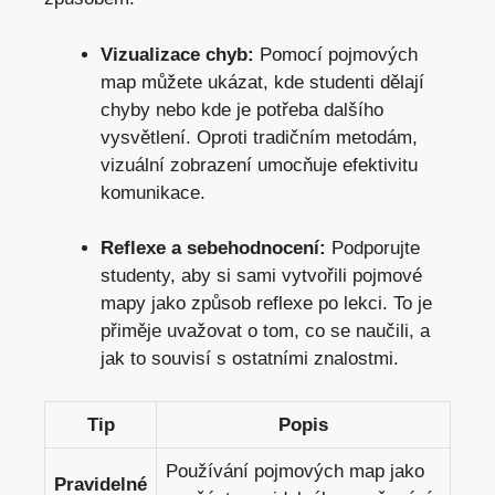
Vizualizace chyb:
Pomocí ⁤pojmových
map můžete ukázat, kde studenti⁢ dělají
chyby nebo kde je potřeba dalšího⁢
vysvětlení. Oproti⁣ tradičním metodám,
vizuální zobrazení umocňuje efektivitu
‌komunikace.
Reflexe​ a sebehodnocení:
Podporujte
studenty, aby ⁣si sami ⁢vytvořili pojmové
mapy‍ jako způsob reflexe po lekci. To je
přiměje⁣ uvažovat o ​tom, co se naučili, a
⁤jak to ⁤souvisí s ostatními ⁣znalostmi.
Tip
Popis
Používání ‌pojmových map jako
Pravidelné