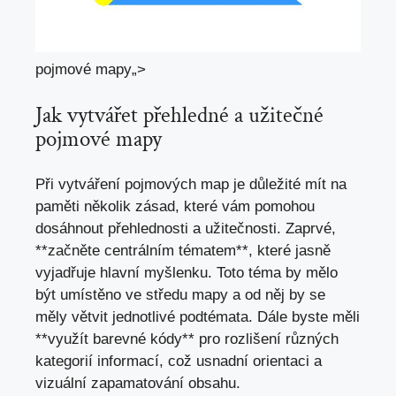
pojmové mapy„>
Jak vytvářet přehledné ⁣a ‍užitečné
pojmové mapy
Při vytváření pojmových map ⁤je ‍důležité mít ‍na
‌paměti několik zásad, které ⁤vám pomohou
dosáhnout přehlednosti‌ a užitečnosti. Zaprvé,
**začněte ⁤centrálním⁢ tématem**, které jasně
vyjadřuje hlavní‌ myšlenku. ⁤Toto téma by mělo
být ⁢umístěno ve středu ​mapy a od ⁢něj by⁢ se
měly⁤ větvit jednotlivé ⁢podtémata. Dále​ byste měli
**využít barevné⁣ kódy** pro rozlišení různých
‍kategorií informací, což usnadní orientaci​ a
⁤vizuální zapamatování ​obsahu.