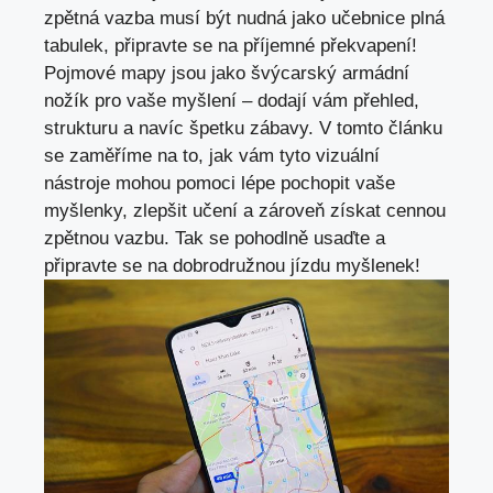
zpětná vazba musí být nudná jako‍ učebnice plná
tabulek, ‌připravte se ⁢na‌ příjemné překvapení!
Pojmové‍ mapy jsou jako švýcarský armádní
nožík‌ pro vaše myšlení⁤ –‍ dodají vám přehled,
strukturu a navíc špetku zábavy.‌ V tomto článku
se ⁤zaměříme na to, jak vám tyto vizuální
nástroje mohou ⁣pomoci lépe pochopit ⁤vaše
myšlenky, zlepšit učení a ⁢zároveň získat⁢ cennou
zpětnou vazbu. Tak ‍se pohodlně usaďte a
připravte se na dobrodružnou jízdu myšlenek!