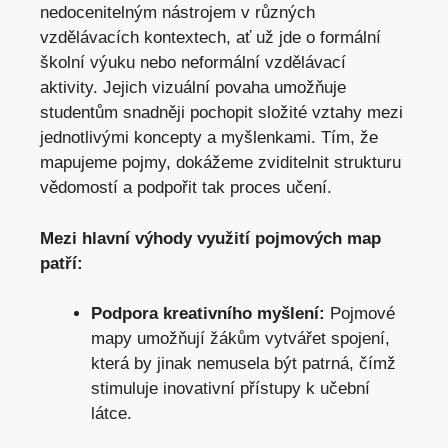
nedocenitelným ‌nástrojem v různých
vzdělávacích kontextech, ať ⁤už jde ⁢o formální
‌školní⁢ výuku nebo ​neformální⁣ vzdělávací​
aktivity. ‍Jejich vizuální​ povaha umožňuje
studentům snadněji‌ pochopit složité vztahy ⁤mezi
jednotlivými‌ koncepty a myšlenkami. Tím, že
mapujeme pojmy, dokážeme⁣ zviditelnit ⁢strukturu​
vědomostí a podpořit tak proces ⁣učení.
Mezi hlavní výhody‍ využití pojmových map
patří:
Podpora kreativního myšlení:
⁤Pojmové
mapy umožňují žákům ​vytvářet spojení,
která by jinak nemusela být‍ patrná, čímž
stimuluje inovativní přístupy k učební
látce.