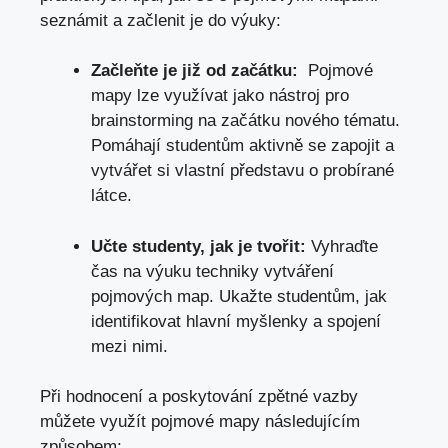
seznámit a začlenit je ⁤do výuky:
Začleňte⁣ je ⁤již od začátku:
‌ Pojmové
mapy‍ lze ⁤využívat jako nástroj pro
brainstorming na začátku nového tématu.
Pomáhají studentům‍ aktivně se zapojit a
vytvářet si vlastní ‌představu o probírané
látce.
Učte ⁣studenty, jak je tvořit:
Vyhraďte
čas ‌na výuku techniky vytváření
pojmových map.‌ Ukažte studentům, jak
identifikovat ‍hlavní myšlenky a​ spojení
mezi nimi.
Při‍ hodnocení‍ a
poskytování zpětné vazby
můžete‍ využít pojmové ‍mapy následujícím
⁣způsobem: