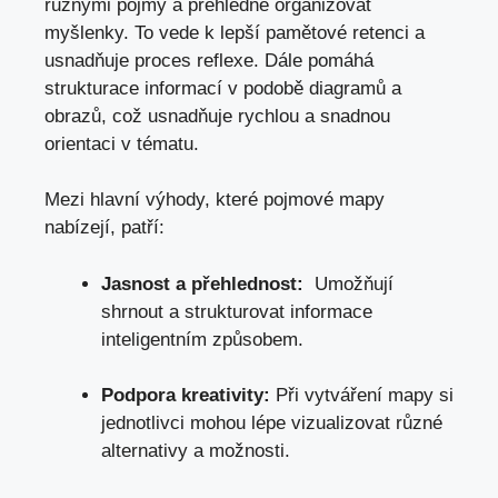
‍různými pojmy ⁣a přehledně‍ organizovat
myšlenky. To vede k lepší pamětové retenci⁣ a
usnadňuje ⁣proces reflexe. Dále pomáhá
strukturace informací v podobě diagramů ‍a
obrazů, což usnadňuje rychlou a snadnou
orientaci ⁢v⁤ tématu.
Mezi hlavní ⁢výhody, ⁢které⁤ pojmové mapy⁤
nabízejí,‍ patří:
Jasnost a⁢ přehlednost:
⁢ Umožňují
shrnout a strukturovat informace
⁣inteligentním ​způsobem.
Podpora⁣ kreativity:
Při vytváření mapy si
jednotlivci mohou ‍lépe vizualizovat různé
alternativy ⁢a⁤ možnosti.