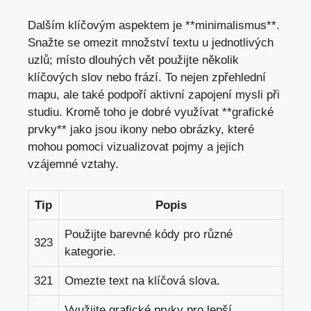
Dalším⁣ klíčovým aspektem je **minimalismus**.
Snažte se ⁣omezit množství ‌textu u jednotlivých
uzlů; ⁣místo dlouhých ⁤vět použijte několik
klíčových slov nebo frází. To⁤ nejen zpřehlední
mapu, ‌ale také ⁣podpoří aktivní zapojení ⁤mysli při ​
studiu. Kromě toho ‍je dobré‍ využívat **grafické‍
prvky** jako ‌jsou ikony nebo ⁤obrázky, které
mohou pomoci vizualizovat ⁢pojmy a
jejich
⁤vzájemné vztahy
.
Tip
Popis
Použijte barevné kódy pro ⁣různé⁢
323
kategorie.
321
Omezte text na klíčová slova.
Využijte grafické prvky pro lepší