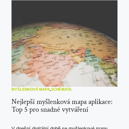
MYŠLENKOVÁ MAPA
,
SCHÉMATA
Nejlepší myšlenková mapa aplikace:
Top 5 pro snadné vytváření
V dnešní digitální době se myšlenkové mapy