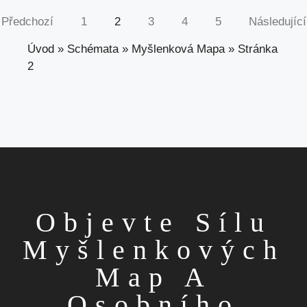
Předchozí
1
2
3
4
5
Následující
Úvod
»
Schémata
»
Myšlenková Mapa
»
Stránka
2
Objevte Sílu
Myšlenkových
Map A
Osobního