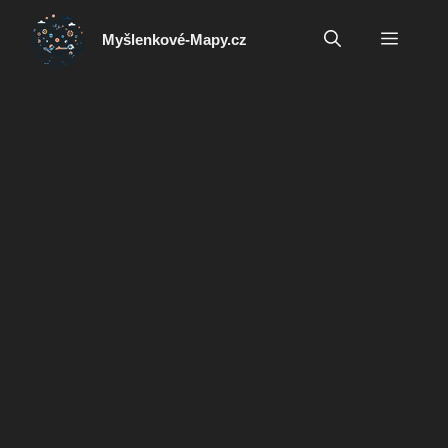
Přeskočit
na
Menu
Myšlenkové-Mapy.cz
obsah