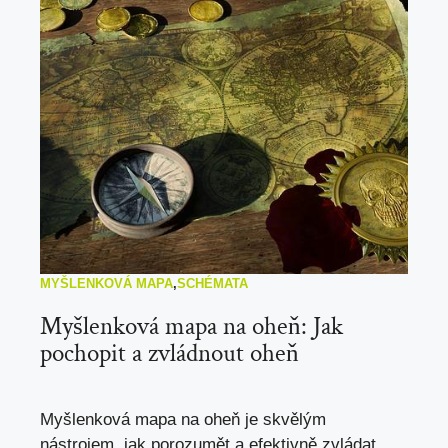
MYŠLENKOVÁ MAPA
,
SCHÉMATA
Myšlenková mapa na oheň: Jak
pochopit a zvládnout oheň
Myšlenková mapa na oheň je skvělým
nástrojem, jak porozumět a efektivně zvládat