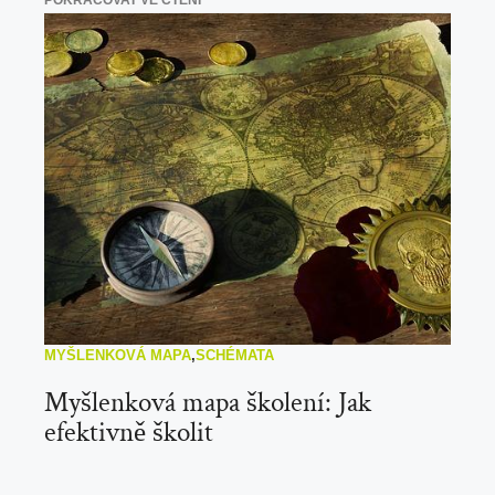
POKRAČOVAT VE ČTENÍ
MYŠLENKOVÁ MAPA
,
SCHÉMATA
Myšlenková mapa školení: Jak
efektivně školit