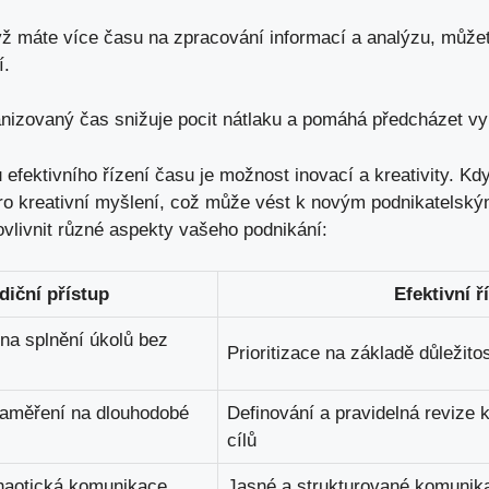
 máte více času na zpracování informací a analýzu, můžete
í.
nizovaný čas snižuje pocit nátlaku a pomáhá předcházet vy
efektivního řízení času je možnost inovací a kreativity. Kd
ro kreativní myšlení, což může vést k novým podnikatelským 
ovlivnit různé aspekty vašeho podnikání:
diční přístup
Efektivní ř
na splnění úkolů bez
Prioritizace na základě důležitos
aměření na dlouhodobé
Definování a pravidelná revize
cílů
chaotická komunikace
Jasné a strukturované komunik