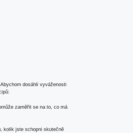
u. Abychom dosáhli vyváženosti
cipů:
může zaměřit se na
to, co má
, kolik jste schopni skutečně