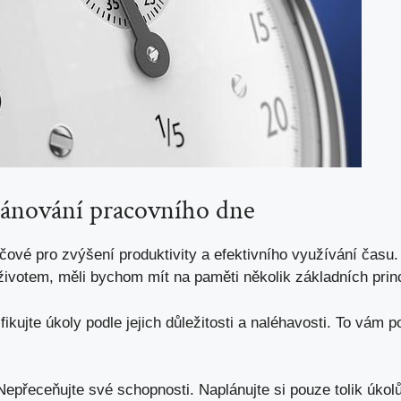
lánování pracovního dne
íčové pro zvýšení produktivity a efektivního využívání čas
votem, měli bychom mít na paměti několik základních prin
fikujte úkoly podle jejich důležitosti a naléhavosti. To
vám po
epřeceňujte své schopnosti. Naplánujte si pouze tolik úkolů