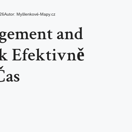
026
Autor:
Myšlenkové-Mapy.cz
gement and
ak Efektivně
Čas