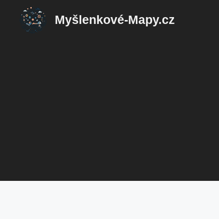
Přeskočit
Myšlenkové-Mapy.cz
na
obsah