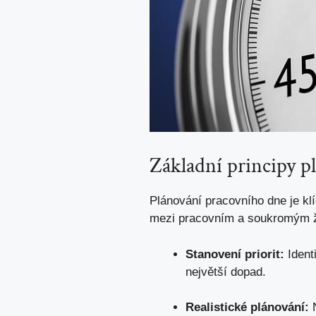
Základní principy p
Plánování pracovního dne je kl
mezi pracovním a soukromým ži
Stanovení priorit:
Identi
největší dopad.
Realistické plánování:
N