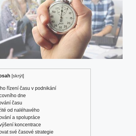
bsah
[
skrýt
]
ího řízení času v podnikání
acovního dne
dování času
ležité od naléhavého
ování a spolupráce
 zvýšení koncentrace
ovat své časové strategie