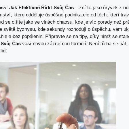
s: Jak Efektivně Řídit Svůj Čas
– zní to jako úryvek z nu
jemství, které odděluje úspěšné podnikatele od těch, kteří tr
d se cítíte jako ve vlnách chaosu, kde je víc porady než p
Ve světě byznysu, kde sekundy rozhodují o úspěchu, vám uk
le a bez popálenin! Připravte se na tipy, díky nimž se sta
 Svůj Čas
vaší novou zázračnou formulí. Není třeba se bát, 
lid!