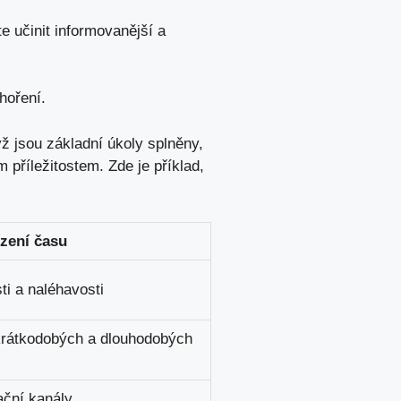
 učinit informovanější a
hoření.
yž jsou základní úkoly splněny,
příležitostem. Zde je příklad,
ízení času
ti a naléhavosti
 krátkodobých a dlouhodobých
ační kanály