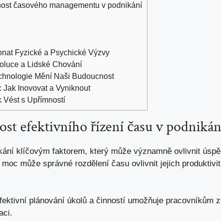
lnost časového managementu v podnikání
konat Fyzické a Psychické Výzvy
oluce a Lidské Chování
echnologie Mění Naši Budoucnost
: Jak Inovovat a Vyniknout
k Vést s Upřímností
ost efektivního řízení času v podnikán
nikání klíčovým faktorem, který může významně ovlivnit úspě
 moc může správné rozdělení času ovlivnit jejich produktivi
ektivní plánování úkolů a činností umožňuje pracovníkům za
aci.