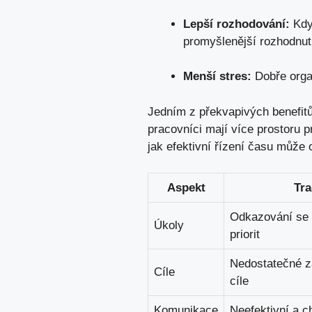
Lepší rozhodování:
Když
promyšlenější rozhodnut
Menší stres:
Dobře orga
Jedním z překvapivých benefitů 
pracovníci mají více prostoru p
jak efektivní řízení času může 
Aspekt
Tra
Odkazování se 
Úkoly
priorit
Nedostatečné z
Cíle
cíle
Komunikace
Neefektivní a 