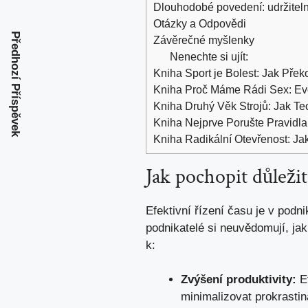
Dlouhodobé povedení: udržite
Otázky a Odpovědi
Předhozí Příspěvek
Závěrečné myšlenky
Nenechte si ujít:
Kniha Sport je Bolest: Jak Pře
Kniha Proč Máme Rádi Sex: Ev
Kniha Druhý Věk Strojů: Jak T
Kniha Nejprve Porušte Pravidla
Kniha Radikální Otevřenost: Ja
Jak pochopit důležit
Efektivní řízení času je v pod
podnikatelé si neuvědomují, jak
k:
Zvýšení produktivity:
Ef
minimalizovat prokrastin