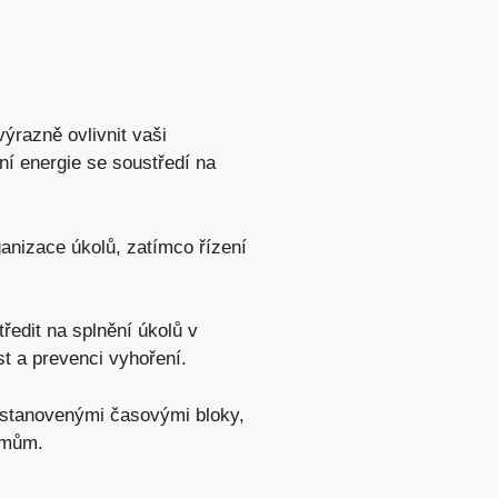
ýrazně ovlivnit vaši
ení energie se soustředí na
anizace úkolů, zatímco řízení
dit na splnění úkolů v
t a prevenci vyhoření.
 stanovenými časovými bloky,
ytmům.