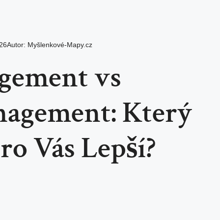
026
Autor:
Myšlenkové-Mapy.cz
gement vs
agement: Který
Pro Vás Lepší?