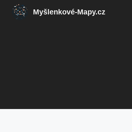
Přeskočit
Myšlenkové-Mapy.cz
na
obsah