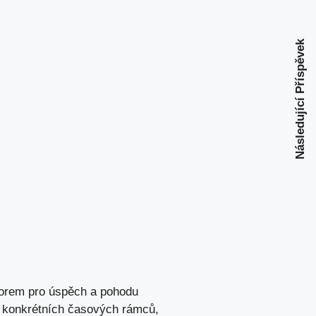
Následující Příspěvek
torem pro úspěch a pohodu
o konkrétních časových rámců,