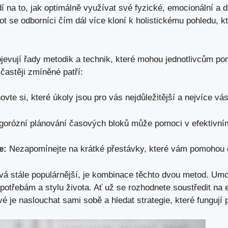
í na to, jak optimálně využívat své fyzické, emocionální a 
ot se odborníci čím dál více kloní k holistickému pohledu, k
bjevují řady metodik a technik, které mohou jednotlivcům po
častěji zmíněné patří:
vte si, které úkoly jsou pro vás nejdůležitější a nejvíce vá
gorózní plánování časových bloků může pomoci v efektivním
e:
Nezapomínejte na krátké přestávky, které vám pomohou o
ává stále populárnější, je kombinace těchto dvou metod. Umo
potřebám a stylu života. Ať už se rozhodnete soustředit na e
vé je naslouchat sami sobě a hledat strategie, které fungují 