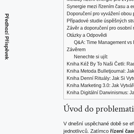
Synergie mezi řízením času a e
Doporučení pro vyvážení obou 
Předhozí Příspěvek
Případové studie úspěšných stra
Závěr a doporučení pro osobní 
Otázky a Odpovědi
Q&A: Time Management vs E
Závěrem
Nenechte si ujít:
Kniha Kéž By To Naši Četli: Ra
Kniha Metoda Bulletjournal: Ja
Kniha Denní Rituály: Jak Si Vyt
Kniha Marketing 3.0: Jak Vytvá
Kniha Digitální Darwinismus: Ja
Úvod do problematik
V dnešní uspěchané době se ef
jednotlivců. Zatímco
řízení čas