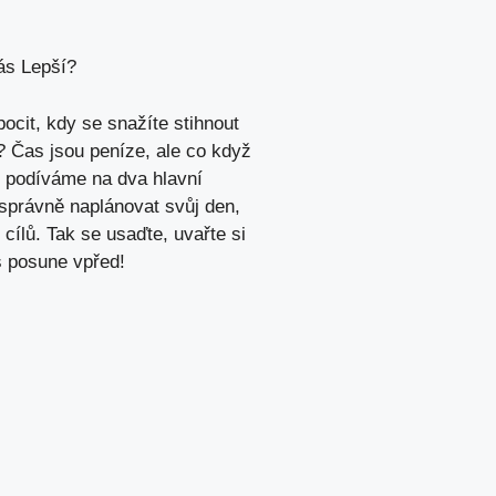
ás Lepší?
ocit, kdy se snažíte stihnout
 Čas jsou peníze, ale co když
e podíváme na dva hlavní
správně naplánovat svůj den,
 cílů. Tak se usaďte, uvařte si
ás posune vpřed!