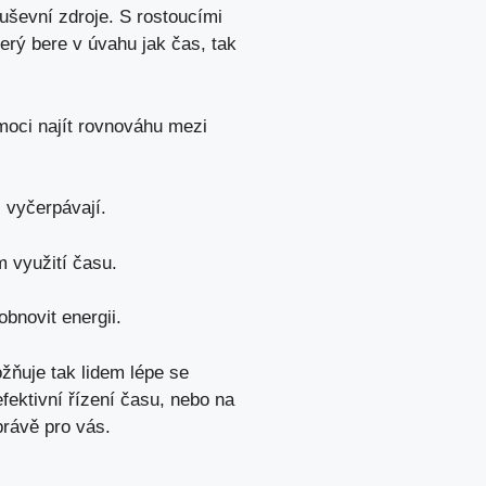
duševní zdroje. S rostoucími
terý bere v úvahu jak čas, tak
moci najít rovnováhu mezi
s vyčerpávají.
 využití času.
bnovit energii.
žňuje tak lidem lépe se
fektivní řízení času, nebo na
právě pro vás.