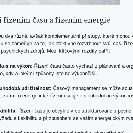
i řízením času a řízením energie
sou dva různé, avšak komplementární přístupy, které mohou v
su se zaměřuje na to, jak efektivně rozvrhnout svůj čas, říz
 psychických zdrojů. Mezi klíčovými rozdíly patří:
okus na výkon:
Řízení času často vychází z plánování a org
o, kdy a jakými způsoby jste nejvýkonnější.
ouhodobá udržitelnost:
Časový management se může soustře
zatímco energetické řízení usiluje o dlouhodobou výkonnos
ibilita:
Řízení času je obvykle více strukturované s pevně
yžaduje flexibilitu a přizpůsobení se vašim energetickým r