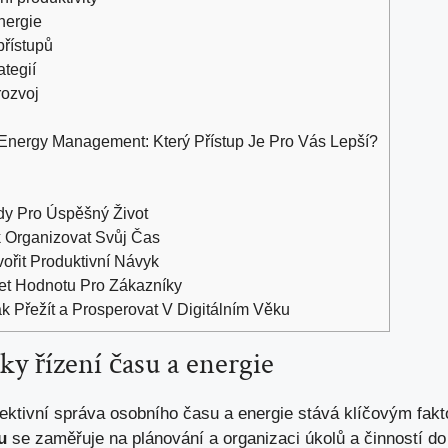
nergie
přístupů
tegií
rozvoj
nergy Management: Který Přístup Je Pro Vás Lepší?
dy Pro Úspěšný Život
k Organizovat Svůj Čas
vořit Produktivní Návyk
řet Hodnotu Pro Zákazníky
k Přežít a Prosperovat V Digitálním Věku
y řízení času a energie
ektivní správa osobního času a energie stává klíčovým fak
u
se zaměřuje na plánování a organizaci úkolů a činností d