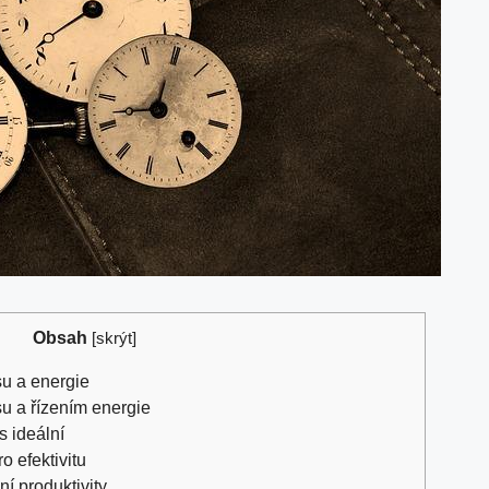
Obsah
[
skrýt
]
su a energie
su a řízením energie
ás ideální
o efektivitu
í produktivity