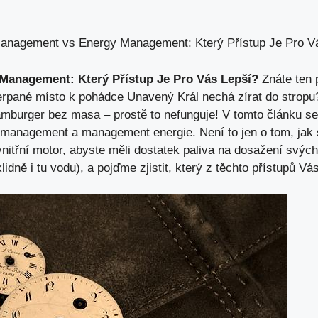
anagement vs Energy Management: Který Přístup Je Pro V
anagement: Který Přístup Je Pro Vás Lepší?
Znáte ten p
rpané místo k pohádce Unavený Král nechá zírat do stropu?
amburger bez masa – prostě to nefunguje! V tomto článku s
ý management a management energie. Není to jen o tom, jak 
vnitřní motor, abyste měli dostatek paliva na dosažení svých
lidně i tu vodu), a pojďme zjistit, který z těchto přístupů V