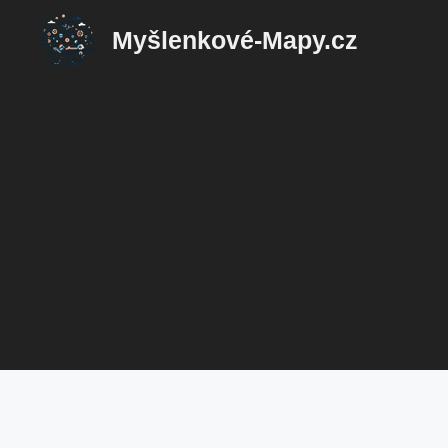
Přeskočit
Myšlenkové-Mapy.cz
na
obsah