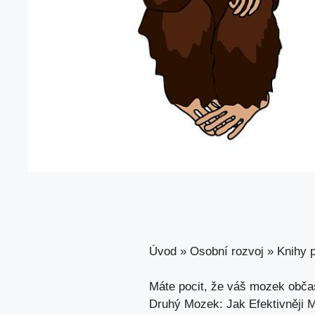
Úvod
»
Osobní rozvoj
»
Knihy p
Máte ⁣pocit, že ⁣váš mozek obča
Druhý Mozek: Jak Efektivněji My