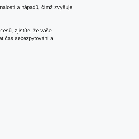
znalostí a nápadů, čímž zvyšuje
esů, zjistíte, že vaše
vat čas sebezpytování a