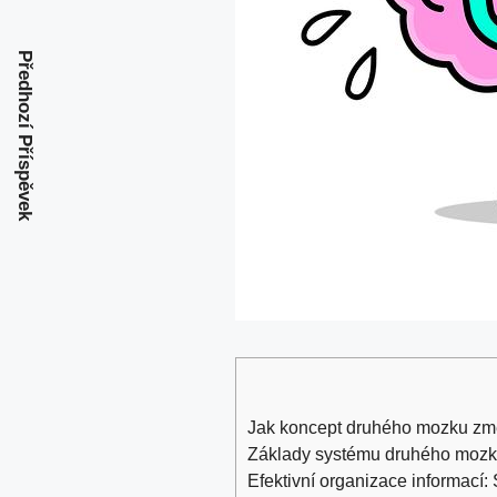
Předhozí Příspěvek
Jak ​koncept druhého mozku změ
Základy systému druhého mozku
Efektivní organizace informací: 