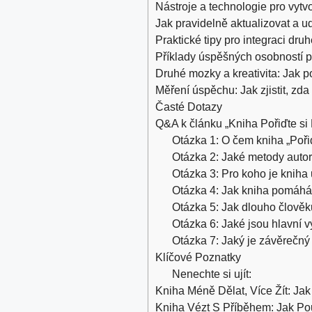
Nástroje a technologie pro vyt
Jak pravidelně aktualizovat a u
Praktické tipy pro integraci d
Příklady úspěšných osobností p
Druhé mozky a kreativita: Jak p
Měření úspěchu: Jak ‌zjistit, z
Časté Dotazy
Q&A k článku „Kniha Pořiďte si 
Otázka 1: O čem​ kniha „Poři
Otázka 2: Jaké metody auto
Otázka​ 3: Pro⁣ koho je knih
Otázka 4: Jak kniha pomáhá
Otázka 5: Jak dlouho člověku 
Otázka 6: Jaké jsou hlavní v
Otázka 7: Jaký je závěrečný 
Klíčové Poznatky
Nenechte si ujít:
Kniha Méně Dělat, Více Žít: Ja
Kniha Vézt S Příběhem: Jak Pou