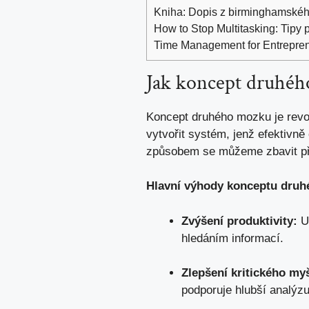
Kniha: Dopis z birminghamského
How to Stop Multitasking: Tipy 
Time Management for Entreprene
Jak ​koncept druhéh
Koncept druhého mozku je revol
vytvořit systém, jenž efektivn
způsobem se můžeme zbavit přetí
Hlavní výhody konceptu druh
Zvýšení produktivity:
Uk
hledáním informací.
Zlepšení kritického myš
podporuje hlubší analýzu 