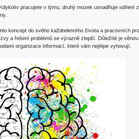
dykoliv pracujete v týmu, druhý mozek usnadňuje⁣ sdílení​ 
ny.
nto koncept do svého ⁤každodenního života a pracovních proc
vy⁣ a ⁣řešení problémů ‍se výrazně zlepší. Důležité je věno
dami organizace informací, které‌ vám nejlépe ‌vyhovují.