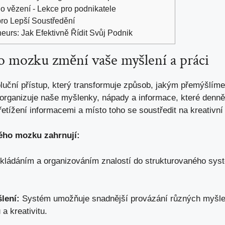
 vězení - Lekce pro podnikatele
pro Lepší Soustředění
urs: Jak Efektivně Řídit Svůj Podnik
o mozku změní vaše myšlení a ‍práci
uční přístup,⁣ který transformuje způsob, ⁣jakým přemýšlí
ě organizuje naše myšlenky, ‍nápady a informace, které den
žení informacemi a místo toho⁣ se soustředit⁤ na kreativní ř
ého mozku zahrnují:
ládáním a organizováním znalostí do strukturovaného syst
lení:
Systém umožňuje ​snadnější provázání různých myšle
a kreativitu.