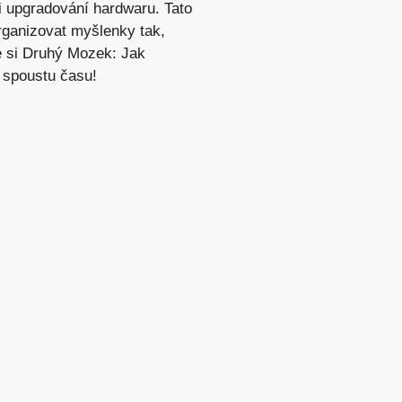
 ⁤upgradování hardwaru. Tato
organizovat myšlenky tak,
te si Druhý Mozek: Jak​
t spoustu času!