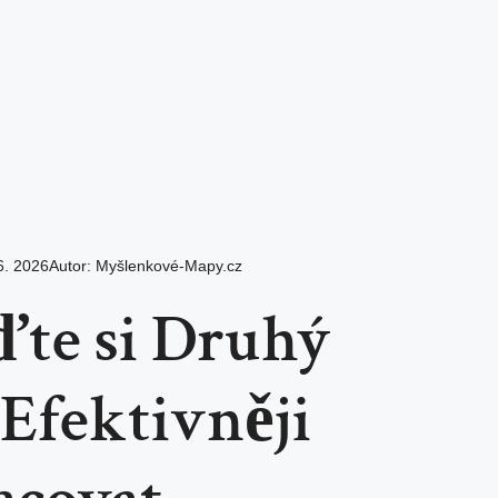
6. 2026
Autor:
Myšlenkové-Mapy.cz
ďte si Druhý
Efektivněji