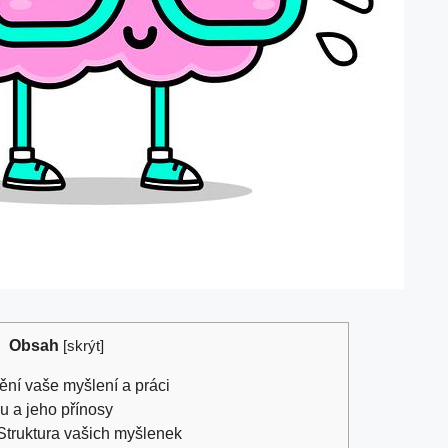
Obsah
[
skrýt
]
ní vaše myšlení a ‍práci
 a jeho⁢ přínosy
​Struktura vašich myšlenek