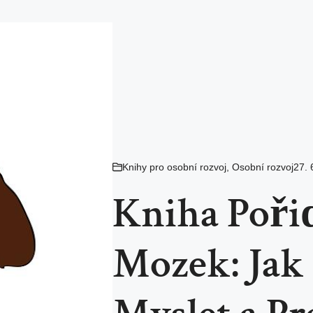
Knihy pro osobní rozvoj
,
Osobní rozvoj
27. 
Kniha Poři
Mozek: Jak 