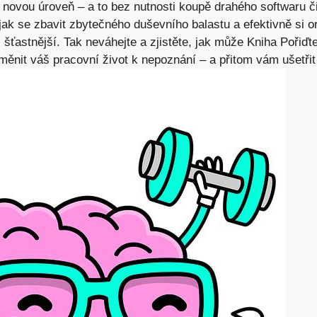
 novou úroveň – a to bez nutnosti koupě drahého softwaru či
 ⁤jak se zbavit zbytečného duševního⁣ balastu a efektivně si 
 i‍ šťastnější. Tak neváhejte a zjistěte,‌ jak může Kniha Pořiď
změnit váš pracovní život k ⁢nepoznání – a přitom vám ušetři