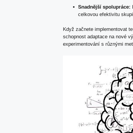
Snadnější ⁢spolupráce:
K
celkovou efektivitu skupi
Když ⁢začnete implementovat te
schopnost adaptace na nové výz
experimentování s různými meto