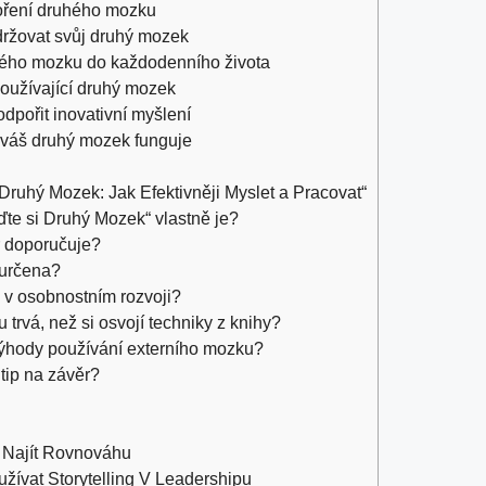
voření druhého mozku
držovat svůj druhý mozek
ruhého mozku do každodenního života
oužívající druhý mozek
odpořit inovativní myšlení
da váš druhý mozek funguje
Druhý Mozek: Jak Efektivněji Myslet a Pracovat“
ďte si Druhý Mozek“ vlastně je?
r doporučuje?
a určena?
 v osobnostním rozvoji?
trvá, než si osvojí techniky z⁤ knihy?
ýhody‌ používání‌ externího mozku?
tip na závěr?
k Najít Rovnováhu
žívat Storytelling V Leadershipu