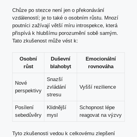
Chůze po stezce není jen o překonávání
vzdáleností; je to také o osobním růstu. Mnozí
poutníci zažívají větší míru introspekce, která
přispívá k
hlubšímu porozumění sobě samým
.
Tato zkušenost může vést k:
Osobní
Duševní
Emocionální
růst
blahobyt
rovnováha
Snazší
Nové
zvládání
Vyšší rezilience
perspektivy
stresu
Posílení
Klidnější
Schopnost lépe
sebedůvěry
mysl
reagovat na výzvy
Tyto zkušenosti vedou k celkovému zlepšení