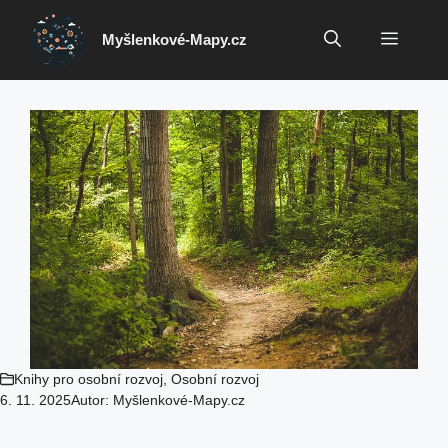
Přeskočit
na
Menu
Myšlenkové-Mapy.cz
obsah
Knihy pro osobní rozvoj
,
Osobní rozvoj
6. 11. 2025
Autor:
Myšlenkové-Mapy.cz