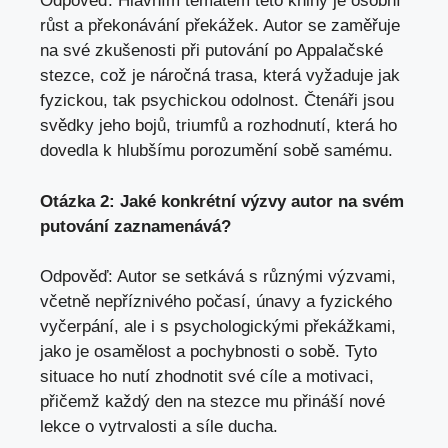
Odpověď: Hlavním tématem této knihy je osobní
růst a překonávání překážek. Autor se zaměřuje
na své zkušenosti při putování po Appalačské
stezce, což je náročná trasa, která vyžaduje jak
fyzickou, tak psychickou odolnost. Čtenáři jsou
svědky jeho bojů, triumfů a rozhodnutí, která ho
dovedla k hlubšímu porozumění sobě samému.
Otázka 2: Jaké konkrétní výzvy autor na svém
putování zaznamenává?
Odpověď: Autor se setkává s různými výzvami,
včetně nepříznivého počasí, únavy a fyzického
vyčerpání, ale i s psychologickými překážkami,
jako je osamělost a pochybnosti o sobě. Tyto
situace ho nutí zhodnotit své cíle a motivaci,
přičemž každý den na stezce mu přináší nové
lekce o vytrvalosti a síle ducha.