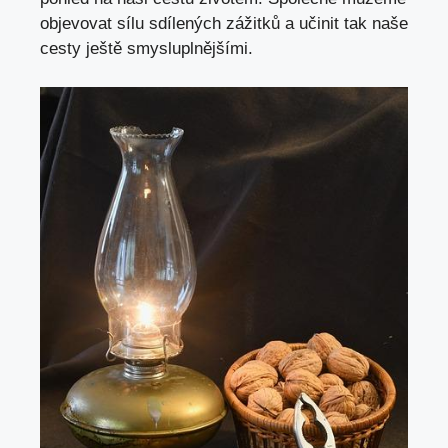
objevovat sílu sdílených zážitků a učinit tak naše
cesty ještě smysluplnějšími.