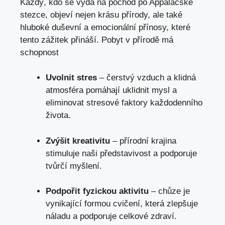
Každý, kdo se vydá na pochod po Appalačské
stezce, objeví nejen krásu přírody, ale také
hluboké duševní a emocionální přínosy, které
tento zážitek přináší. Pobyt v přírodě má
schopnost
Uvolnit stres
– čerstvý vzduch a klidná
atmosféra pomáhají uklidnit mysl a
eliminovat stresové faktory každodenního
života.
Zvýšit kreativitu
– přírodní krajina
stimuluje naši představivost a podporuje
tvůrčí myšlení.
Podpořit fyzickou aktivitu
– chůze je
vynikající formou cvičení, která zlepšuje
náladu a podporuje celkové zdraví.