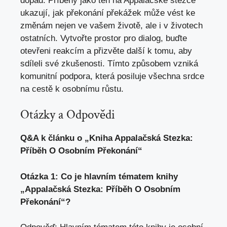
dopad. Příběhy jako ten na Appalačské stezce
ukazují, jak překonání překážek může vést ke
změnám nejen ve vašem životě, ale i v životech
ostatních. Vytvořte prostor pro dialog, buďte
otevřeni reakcím a přizvěte další k tomu, aby
sdíleli své zkušenosti. Tímto způsobem vzniká
komunitní podpora, která posiluje všechna srdce
na cestě k osobnímu růstu.
Otázky a Odpovědi
Q&A k článku o „Kniha Appalačská Stezka:
Příběh O Osobním Překonání“
Otázka 1: Co
je hlavním tématem knihy
„Appalačská Stezka: Příběh O Osobním
Překonání“?