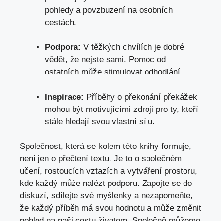
pohledy a povzbuzení na osobních
cestách.
Podpora:
V těžkých chvílích je dobré
vědět, že nejste sami. Pomoc od
ostatních může stimulovat odhodlání.
Inspirace:
Příběhy o překonání překážek
mohou být motivujícími zdroji pro ty, kteří
stále hledají svou vlastní sílu.
Společnost, která se kolem této knihy formuje,
není jen o přečtení textu. Je to o společném
učení, rostoucích vztazích a vytváření prostoru,
kde každý může nalézt podporu. Zapojte se do
diskuzí,
sdílejte své myšlenky
a nezapomeňte,
že každý příběh má svou hodnotu a může změnit
pohled na naši cestu životem. Společně můžeme