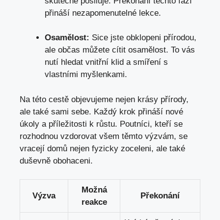
skutečně posiluje. Překonání těchto fází
přináší nezapomenutelné lekce.
Osamělost:
Sice jste obklopeni přírodou,
ale občas můžete cítit osamělost. To vás
nutí hledat vnitřní klid a smíření s
vlastními myšlenkami.
Na této cestě objevujeme nejen krásy přírody,
ale také sami sebe. Každý krok přináší nové
úkoly a příležitosti k růstu. Poutníci, kteří se
rozhodnou vzdorovat všem těmto výzvám, se
vracejí domů nejen fyzicky zoceleni, ale také
duševně obohaceni.
Možná
Výzva
Překonání
reakce