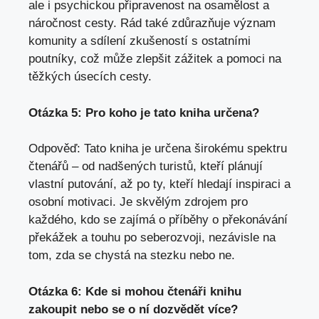
ale i psychickou připravenost na osamělost a
náročnost cesty. Rád také zdůrazňuje význam
komunity a sdílení zkušeností s ostatními
poutníky, což může zlepšit zážitek a pomoci na
těžkých úsecích cesty.
Otázka 5: Pro koho je tato kniha určena?
Odpověď: Tato kniha je určena širokému spektru
čtenářů – od nadšených turistů, kteří plánují
vlastní putování,
až po ty
, kteří hledají inspiraci a
osobní motivaci. Je skvělým zdrojem pro
každého, kdo se zajímá o příběhy o překonávání
překážek a touhu po seberozvoji, nezávisle na
tom, zda se chystá na stezku nebo ne.
Otázka 6: Kde si mohou čtenáři knihu
zakoupit nebo se o ní dozvědět více?