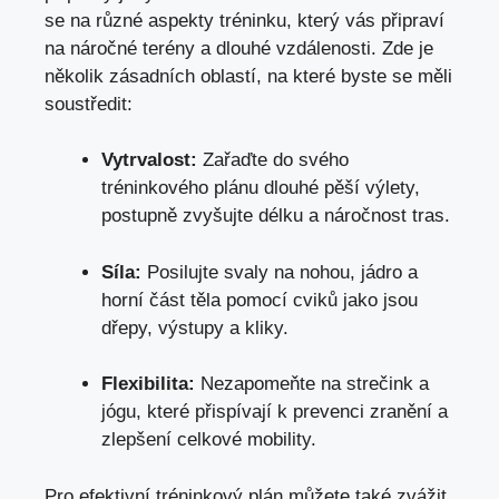
se na různé aspekty tréninku, který vás připraví
na náročné terény a dlouhé vzdálenosti. Zde je
několik zásadních oblastí, na které byste se měli
soustředit:
Vytrvalost:
Zařaďte do svého
tréninkového plánu dlouhé pěší výlety,
postupně zvyšujte délku a náročnost tras.
Síla:
Posilujte svaly na nohou, jádro a
horní část těla pomocí cviků jako jsou
dřepy, výstupy a kliky.
Flexibilita:
Nezapomeňte na strečink a
jógu, které přispívají k prevenci zranění a
zlepšení celkové mobility.
Pro efektivní tréninkový plán můžete také zvážit