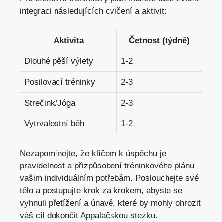
integraci následujících cvičení a aktivit:
Aktivita
Četnost (týdně)
Dlouhé pěší výlety
1-2
Posilovací tréninky
2-3
Strečink/Jóga
2-3
Vytrvalostní běh
1-2
Nezapomínejte, že klíčem k úspěchu je
pravidelnost a přizpůsobení tréninkového plánu
vašim individuálním potřebám. Poslouchejte své
tělo a
postupujte krok za krokem
, abyste se
vyhnuli přetížení a únavě, které by mohly ohrozit
váš cíl dokončit Appalačskou stezku.