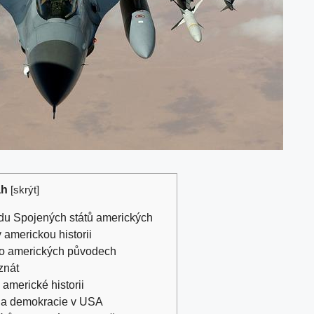
ah
[
skrýt
]
lidu Spojených států amerických
 americkou historii
í o amerických původech
znát
 americké historii
 a demokracie v USA