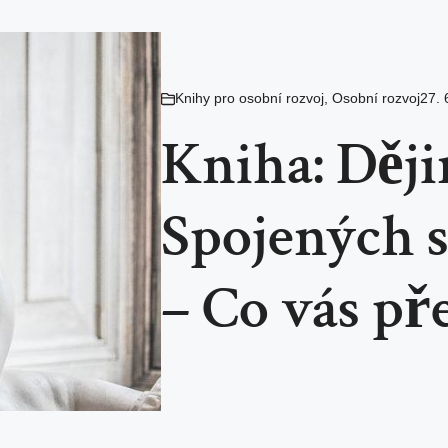
Knihy pro osobní rozvoj
,
Osobní rozvoj
27. 
Kniha: Ději
Spojených 
– Co vás př