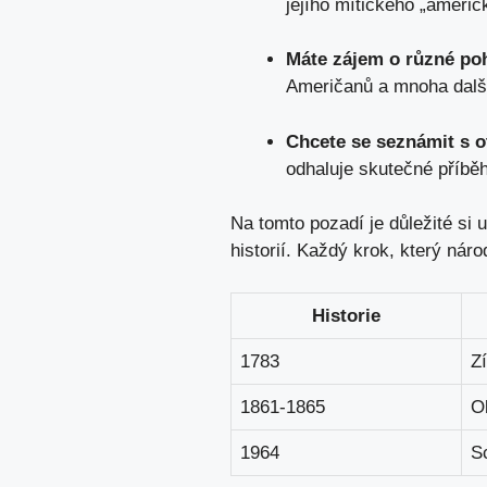
jejího mítického „americ
Máte zájem o různé poh
Američanů a mnoha dalšíc
Chcete se seznámit s o
odhaluje skutečné příběh
Na tomto pozadí je důležité si 
historií. Každý krok, který náro
Historie
1783
Zí
1861-1865
O
1964
Sc