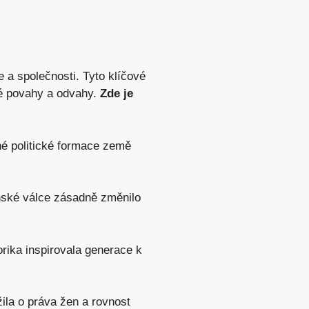
e a společnosti. Tyto klíčové
ké povahy a odvahy.
Zde je
né politické formace země
anské válce zásadně změnilo
rika inspirovala generace k
ila o práva žen a rovnost