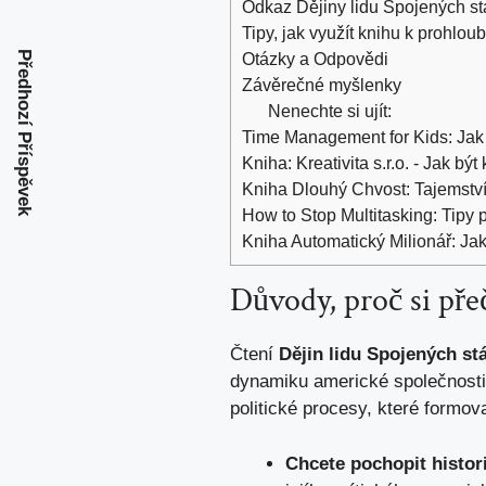
Odkaz Dějiny lidu Spojených s
Tipy, jak využít knihu k prohlo
Předhozí Příspěvek
Otázky a Odpovědi
Závěrečné myšlenky
Nenechte si ujít:
Time Management for Kids: Jak 
Kniha: Kreativita s.r.o. - Jak být
Kniha Dlouhý Chvost: Tajemství
How to Stop Multitasking: Tipy 
Kniha Automatický Milionář: J
Důvody, proč si pře
Čtení
Dějin lidu Spojených st
dynamiku americké společnosti a
politické procesy, které formova
Chcete pochopit histo