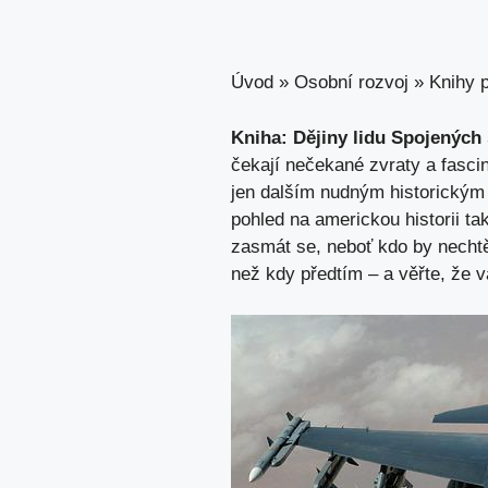
Úvod
»
Osobní rozvoj
»
Knihy p
Kniha: Dějiny lidu Spojených
čekají nečekané zvraty a fasci
jen dalším nudným historickým 
pohled na americkou historii ta
zasmát se, neboť kdo by nechtěl
než kdy předtím – a věřte, že 