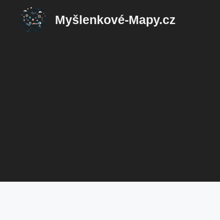
Přeskočit
Myšlenkové-Mapy.cz
na
obsah