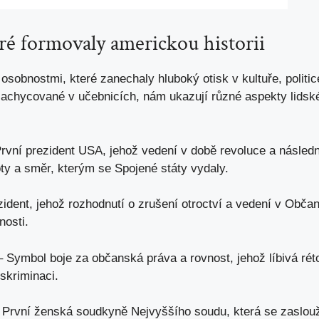
eré formovaly americkou historii
osobnostmi, které zanechaly hluboký otisk v kultuře, politic
achycované v učebnicích, nám ukazují různé aspekty lids
rvní prezident USA, jehož vedení v době revoluce a násled
ty a směr, kterým se Spojené státy vydaly.
ident, jehož rozhodnutí o zrušení otroctví a vedení v Obč
nosti.
 Symbol boje za občanská práva a rovnost, jehož líbivá réto
iskriminaci.
První ženská soudkyně Nejvyššího soudu, která se zaslouž