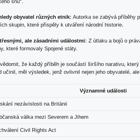
kého snu“.
ledy obyvatel různých etnik:
Autorka se zabývá příběhy p
h skupin, které přispěly k utváření národní historie.
třesnými, ale zásadními událostmi:
Z útlaku a bojů o práv
y, které formovaly Spojené státy.
uvědomit, že každý příběh je součástí širšího narativu, který
d učinil, měl výsledek, jenž ovlivnil nejen jeho obyvatelé, ale
Významné události
skání nezávislosti na Británii
bčanská válka mezi Severem a Jihem
hválení Civil Rights Act