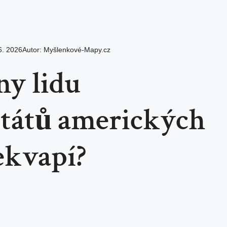
6. 2026
Autor:
Myšlenkové-Mapy.cz
ny lidu
států amerických
ekvapí?