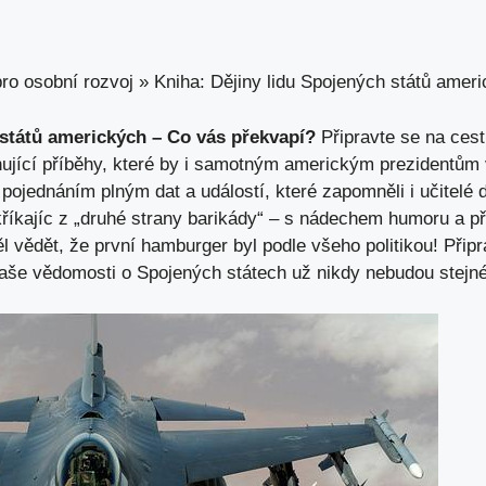
ro osobní rozvoj
»
Kniha: Dějiny lidu Spojených států amer
 států amerických – Co vás překvapí?
Připravte se na ces
nující příběhy, které by i samotným americkým prezidentům v
pojednáním plným dat a událostí, které zapomněli i učitelé
kříkajíc z „druhé strany barikády“ – s nádechem humoru a p
 vědět, že první hamburger byl podle všeho politikou! Připra
vaše vědomosti o Spojených státech už nikdy nebudou stejné