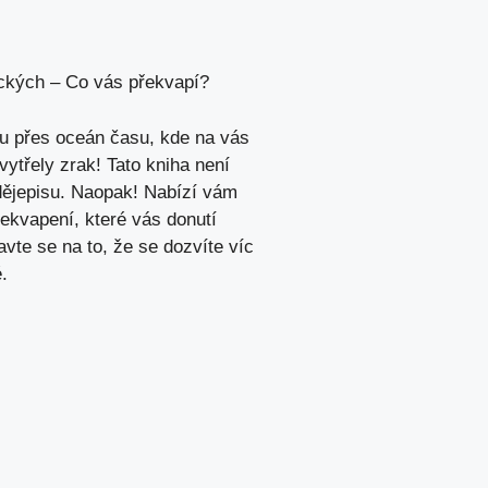
ických – Co vás překvapí?
tu přes oceán času, kde na vás
ytřely zrak! Tato kniha není
 dějepisu. Naopak! Nabízí vám
řekvapení, které vás donutí
vte se na to, že se dozvíte víc
.