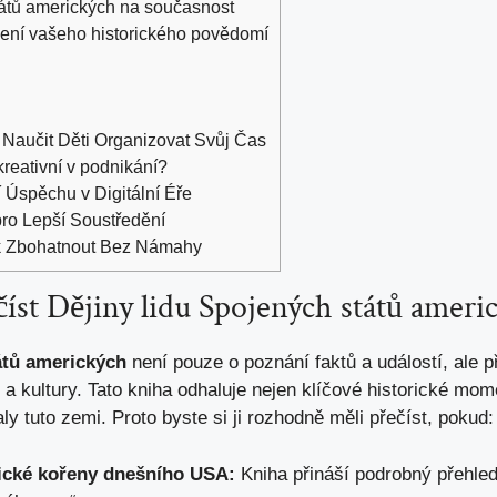
tátů amerických na současnost
ubení vašeho historického povědomí
Naučit Děti Organizovat Svůj Čas
 kreativní v podnikání?
 Úspěchu v Digitální Éře
pro Lepší Soustředění
ak Zbohatnout Bez Námahy
číst Dějiny lidu Spojených států ameri
átů amerických
není pouze o poznání faktů a událostí, ale p
 kultury. Tato kniha odhaluje nejen klíčové historické momen
ly tuto zemi. Proto byste si ji rozhodně měli přečíst, pokud:
rické kořeny dnešního USA:
Kniha přináší podrobný přehled 