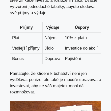
diverzifikace investic a rozložení rizika. Zvažte
vytvoření jednoduché tabulky, abyste sledovali
své příjmy a výdaje:
Příjmy
Výdaje
Úspory
Plat
Nájem
10% z platu
Vedlejší příjmy
Jídlo
Investice do akcií
Bonus
Doprava
Pojištění
Pamatujte, že klíčem k bohatství není jen
vydělávat peníze, ale také je moudře spravovat a
investovat, aby se váš majetek mohl dál
rozmnožovat.