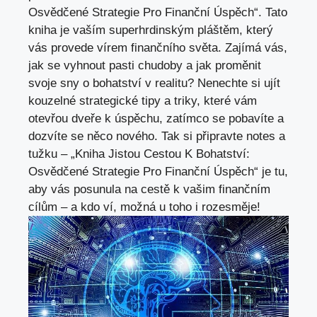
Osvědčené Strategie Pro Finanční Úspěch“. Tato
kniha je vaším superhrdinským pláštěm, který
vás provede vírem finančního světa. Zajímá vás,
jak se vyhnout pasti chudoby a jak proměnit
svoje sny o bohatství v realitu? Nenechte si ujít
kouzelné strategické tipy a triky,
které vám
otevřou dveře
k úspěchu, zatímco se pobavíte a
dozvíte se něco nového. Tak si připravte notes a
tužku – „Kniha Jistou Cestou K Bohatství:
Osvědčené Strategie Pro Finanční Úspěch“ je tu,
aby vás posunula na cestě k vašim finančním
cílům – a kdo ví, možná u toho i rozesměje!