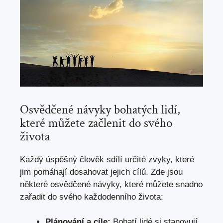
Osvědčené návyky bohatých lidí,
které můžete začlenit do svého
života
Každý úspěšný člověk sdílí určité zvyky, které
jim pomáhají dosahovat jejich cílů. Zde jsou
některé osvědčené návyky, které můžete snadno
zařadit do svého každodenního života:
Plánování a cíle:
Bohatí lidé si stanovují