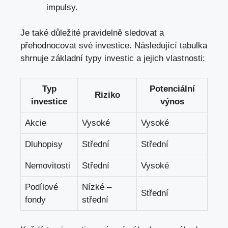
impulsy.
Je také důležité pravidelně sledovat a
přehodnocovat své investice. Následující tabulka
shrnuje základní typy investic a jejich vlastnosti:
Typ
Potenciální
Riziko
investice
výnos
Akcie
Vysoké
Vysoké
Dluhopisy
Střední
Střední
Nemovitosti
Střední
Vysoké
Podílové
Nízké –
Střední
fondy
střední