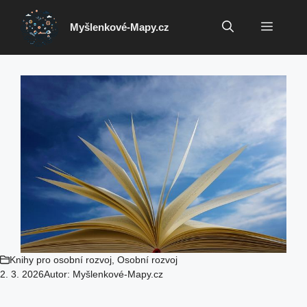
Přeskočit
na
Menu
Myšlenkové-Mapy.cz
obsah
Knihy pro osobní rozvoj
,
Osobní rozvoj
2. 3. 2026
Autor:
Myšlenkové-Mapy.cz