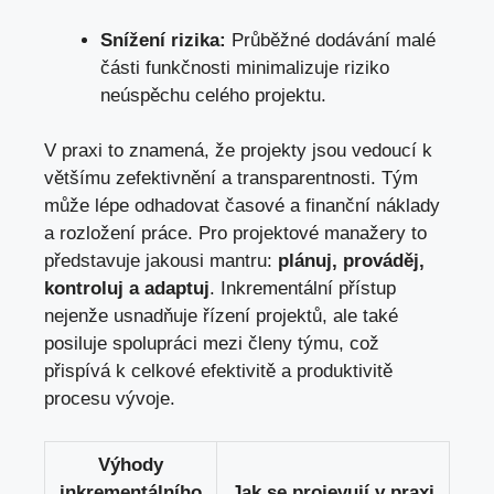
Snížení rizika:
Průběžné dodávání malé
části funkčnosti minimalizuje riziko
neúspěchu celého projektu.
V praxi to znamená, že projekty jsou vedoucí k
většímu zefektivnění a transparentnosti. Tým
může lépe odhadovat časové a finanční náklady
a rozložení práce. Pro projektové manažery to
představuje jakousi mantru:
plánuj, prováděj,
kontroluj a adaptuj
. Inkrementální přístup
nejenže usnadňuje řízení projektů, ale také
posiluje spolupráci mezi členy týmu, což
přispívá k celkové efektivitě a produktivitě
procesu vývoje.
Výhody
inkrementálního
Jak se projevují v praxi