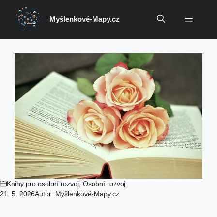
Přeskočit
na
Menu
Myšlenkové-Mapy.cz
obsah
Knihy pro osobní rozvoj
,
Osobní rozvoj
21. 5. 2026
Autor:
Myšlenkové-Mapy.cz