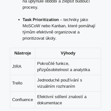
na uplynulé období a zlepšit budoucí
procesy.
Task Prioritization
– techniky jako
MoSCoW nebo Kanban, které pomáhají
týmům efektivně organizovat a
prioritizovat úkoly.
Nástroje
Výhody
Pokročilé funkce,
JIRA
přizpůsobitelnost a analytika
Jednoduché používání s
Trello
vizuálním rozhraním
Efektivní sdílení znalostí a
Confluence
dokumentace