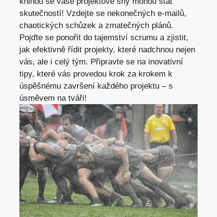
knihou se vaše projektové sny mohou stát
skutečností! Vzdejte se nekonečných e-mailů,
chaotických schůzek a zmatečných plánů.
Pojďte se ponořit do tajemství scrumu a zjistit,
jak efektivně řídit projekty, které nadchnou nejen
vás, ale i celý tým. Připravte se na inovativní
tipy, které vás provedou krok za krokem k
úspěšnému završení každého projektu – s
úsměvem na tváři!