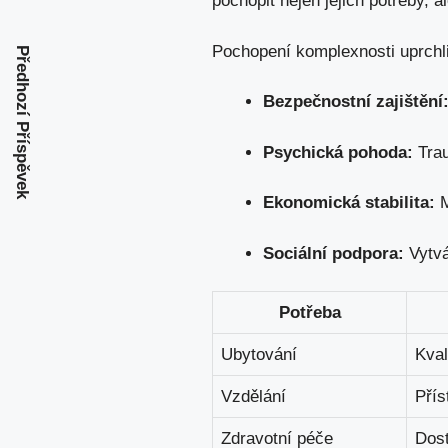
pochopit nejen jejich potřeby, a
Pochopení komplexnosti uprchli
Předhozí Příspěvek
Bezpečnostní zajištění
Psychická pohoda:
Trau
Ekonomická stabilita:
M
Sociální podpora:
Vytvá
Potřeba
Ubytování
Kval
Vzdělání
Přís
Zdravotní péče
Dost