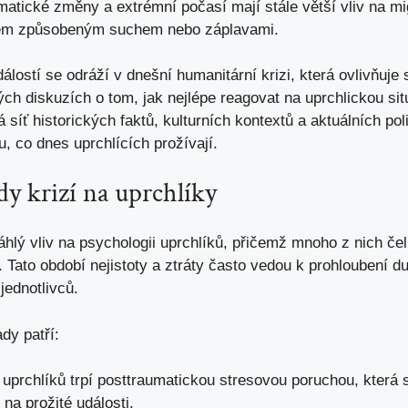
matické změny a extrémní počasí mají stále větší vliv na mig
rem způsobeným suchem nebo záplavami.
álostí se odráží v dnešní humanitární krizi, která ovlivňuje 
ch diskuzích o tom, jak nejlépe reagovat na uprchlickou sit
 síť historických faktů, kulturních kontextů a aktuálních po
 co dnes uprchlících prožívají.
y krizí na uprchlíky
hlý vliv na psychologii uprchlíků, přičemž mnoho z nich če
. Tato období nejistoty a ztráty často vedou k prohloubení 
jednotlivců.
dy patří:
prchlíků trpí posttraumatickou stresovou poruchou, která s
na prožité události.