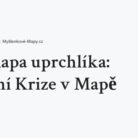
r:
Myšlenkové-Mapy.cz
apa uprchlíka:
í Krize v Mapě