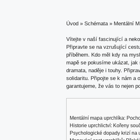
Úvod
»
Schémata
»
Mentální 
Vítejte v naší fascinující a n
Připravte se na vzrušující cest
příběhem. Kdo měl kdy na mysli,
mapě se pokusíme ukázat, jak s
dramata, naděje i touhy. Připra
solidaritu. Připojte se k nám a
garantujeme, že vás to nejen po
Mentální mapa uprchlíka: Pocho
Historie uprchlictví: Kořeny so
Psychologické dopady krizí na 