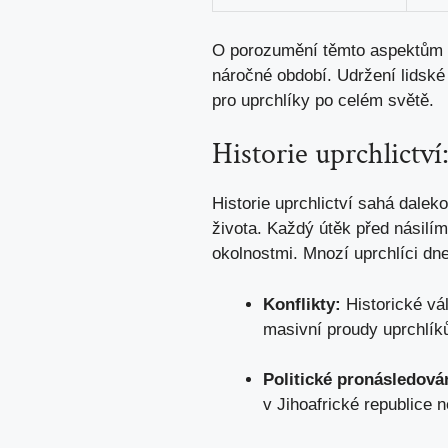
O porozumění těmto aspektům zá
náročné období. Udržení lidské
pro uprchlíky po celém světě.
Historie uprchlictví
Historie uprchlictví sahá dalek
života. Každý útěk před násilím
okolnostmi. Mnozí uprchlíci dnes
Konflikty:
Historické vál
masivní proudy uprchlíků
Politické pronásledová
v Jihoafrické republice 