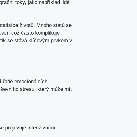
rační toky, jako například lidé
statisíce životů. Mnoho států se
uaci, což často komplikuje
litik se stává klíčovým prvkem v
lí řadě emocionálních,
duševního stresu, který může mít
e projevuje intenzivními