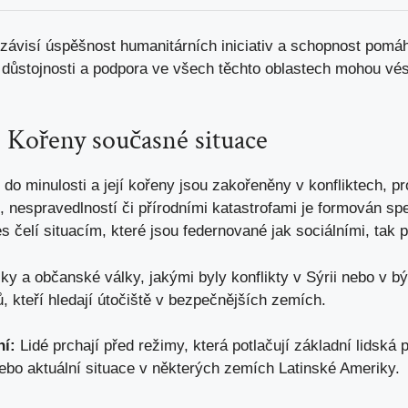
visí úspěšnost humanitárních iniciativ a schopnost pomáhat
 důstojnosti a podpora ve všech těchto oblastech mohou vést
: Kořeny současné situace
o do minulosti a její kořeny jsou zakořeněny v konfliktech, p
, nespravedlností či přírodními katastrofami je formován sp
 čelí situacím, které jsou federnované jak sociálními, tak po
ky a občanské války, jakými byly konflikty v Sýrii nebo v bý
, kteří hledají útočiště v bezpečnějších zemích.
ní:
Lidé prchají před režimy, která potlačují základní lidská 
nebo aktuální situace v některých zemích Latinské Ameriky.