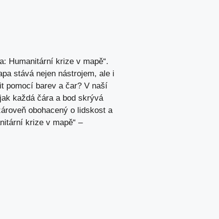
a: Humanitární krize v mapě“.
pa stává nejen nástrojem, ale i
tit pomocí barev a čar? V naší
jak každá čára a bod skrývá
 zároveň obohacený o lidskost a
nitární krize v mapě“ –