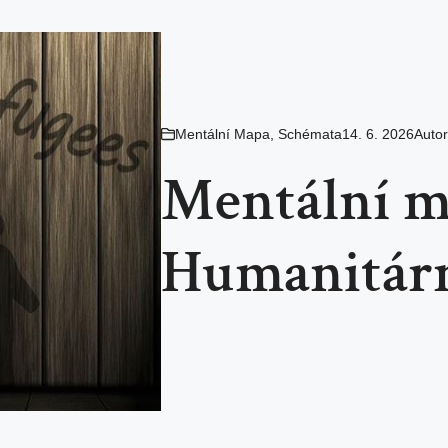
Mentální Mapa
,
Schémata
14. 6. 2026
Auto
Mentální m
Humanitárn