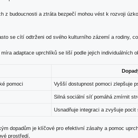
h z budoucnosti a ztráta bezpečí mohou vést k rozvoji úzk
sto se cítí odtrženi od svého kulturního zázemí a rodiny, co
 míra adaptace uprchlíků se liší podle jejich individuálních o
Dopad
cké pomoci
Vyšší dostupnost pomoci zlepšuje p
Silná sociální síť pomáhá zmírnit st
Usnadňuje integraci a zvyšuje pocit 
ým dopadům je klíčové pro efektivní zásahy a pomoc uprchl
vé prostředí.