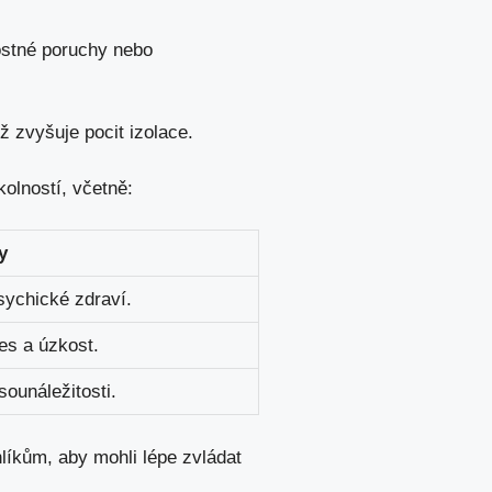
ostné poruchy nebo
ž zvyšuje pocit izolace.
kolností, včetně:
y
sychické zdraví.
res a úzkost.
sounáležitosti.
íkům, aby mohli lépe zvládat