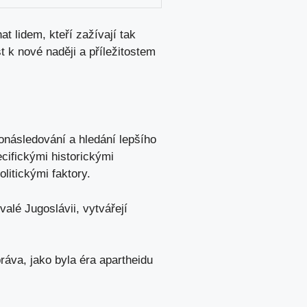
 lidem, kteří zažívají tak
 k nové naději a příležitostem
ronásledování a hledání lepšího
ecifickými historickými
litickými faktory.
valé Jugoslávii, vytvářejí
práva, jako byla éra apartheidu