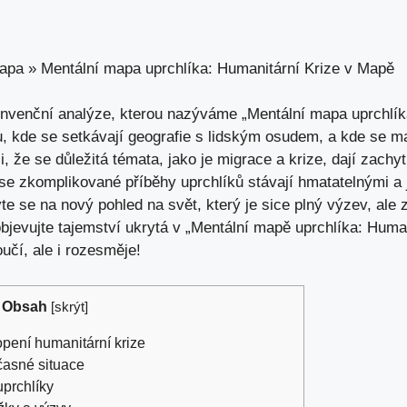
Mapa
»
Mentální mapa uprchlíka: Humanitární Krize v Mapě
ekonvenční analýze, kterou nazýváme „Mentální mapa uprchlík
u, kde se setkávají geografie s lidským osudem, a kde se ma
 že se důležitá témata, jako je migrace a krize, dají zachy
e zkomplikované příběhy uprchlíků stávají hmatatelnými a 
vte se na nový pohled na svět, který je sice plný výzev, ale
 objevujte tajemství ukrytá v „Mentální mapě uprchlíka: Huma
učí, ale i rozesměje!
Obsah
[
skrýt
]
pení humanitární krize
učasné situace
uprchlíky