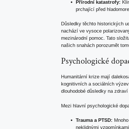
Přírodní katastrofy:
Kli
prchající před hladomo
Důsledky těchto historických ud
nachází ve vysoce polarizovaný
mezinárodní pomoc. Tato složitá
našich snahách porozumět tomu,
Psychologické dopad
Humanitární krize mají dalekosá
kognitivních a sociálních výzev
dlouhodobé důsledky na zdraví 
Mezi hlavní psychologické dopa
Trauma a PTSD:
Mnoho u
neklidnými vzpomínkami 