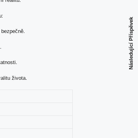
í realitu.
u:
Následující Příspěvek
í bezpečně.
.
atnosti.
litu života.