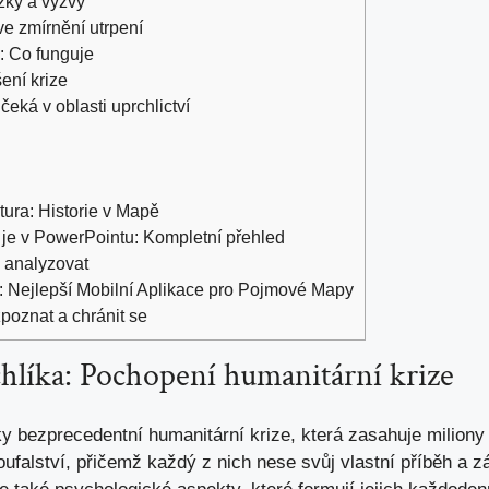
žky a výzvy
ve zmírnění utrpení
: Co funguje
ení krize
eká v oblasti uprchlictví
tura: Historie v Mapě
je v PowerPointu: Kompletní přehled
 analyzovat
: Nejlepší Mobilní Aplikace pro Pojmové Mapy
oznat a chránit se
hlíka: Pochopení humanitární krize
 bezprecedentní humanitární krize, která zasahuje miliony l
oufalství, přičemž každý z nich nese svůj vlastní příběh a 