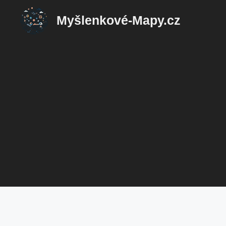
Přeskočit
Myšlenkové-Mapy.cz
na
obsah