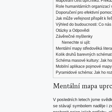
Mapování cest uprchlíků: Překá
Role humanitárních organizací 
Doporučení pro efektivní pomoc
Jak může veřejnost přispět k řeš
Výhled do budoucnosti: Co nás č
Otázky a Odpovědi
Závěrečné myšlenky
Nenechte si ujít:
Mentální mapy středověká litera
Kolik druhů barevných schémat 
Schéma masové kultury: Jak ho
Mobilní aplikace pojmové mapy
Pyramidové schéma: Jak ho rozp
Mentální mapa uprc
V posledních letech jsme svědky
se stávají symbolem naděje i z