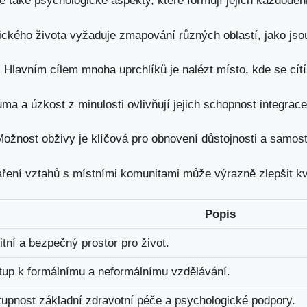
le také psychologické aspekty, které formují jejich každodenn
ckého života vyžaduje zmapování různých oblastí, jako jso
:
Hlavním cílem mnoha uprchlíků je nalézt místo, kde se cít
ma a úzkost z minulosti ovlivňují jejich schopnost integrace
ožnost obživy je klíčová pro obnovení důstojnosti a samost
ření vztahů s místními komunitami může výrazně zlepšit kva
Popis
itní a bezpečný prostor pro život.
tup k formálnímu a neformálnímu vzdělávání.
upnost základní zdravotní péče a psychologické podpory.