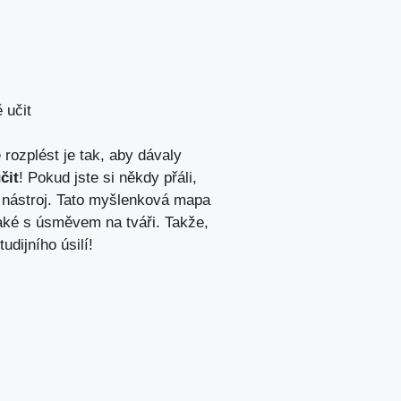
 učit
 rozplést je tak, aby dávaly
čit
! Pokud⁤ jste si někdy přáli,
ý nástroj. Tato myšlenková⁢ mapa
​také s úsměvem na​ tváři. Takže,
dijního ‌úsilí!