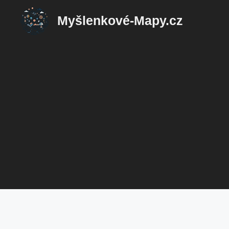
Přeskočit
Myšlenkové-Mapy.cz
na
obsah