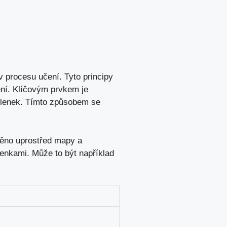
 ⁣procesu učení. Tyto principy‌
ení. Klíčovým prvkem je
yšlenek. Tímto způsobem se
těno uprostřed​ mapy a
enkami. Může⁤ to být například