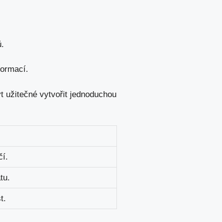
ů.
formací.
t užitečné vytvořit jednoduchou
čí.
tu.
t.