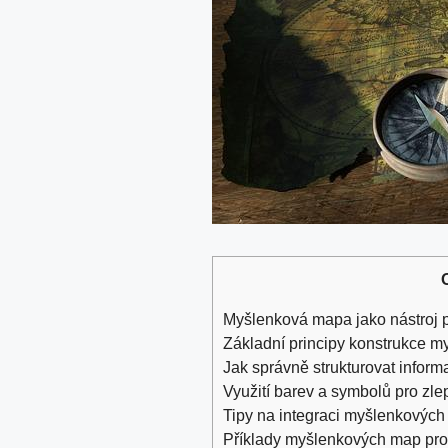
Myšlenková mapa jako nástroj pr
Základní principy konstrukce ⁢
Jak⁣ správně strukturovat info
Využití barev a symbolů pro​ zl
Tipy na ⁢integraci myšlenkovýc
Příklady myšlenkových map pro