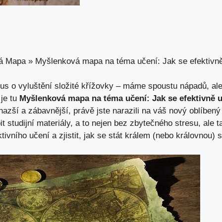
á Mapa
»
Myšlenková mapa na téma učení: Jak se efektivně
kus o vyluštění složité křížovky – máme spoustu nápadů,​ ale
 je tu
Myšlenková mapa na téma učení: Jak ​se efektivně u
azší a zábavnější,‍ právě jste narazili na váš nový‌ oblíben
t studijní materiály, ​a ⁢to nejen bez zbytečného stresu, ale 
tivního učení⁢ a zjistit, jak se stát králem (nebo královnou) stu