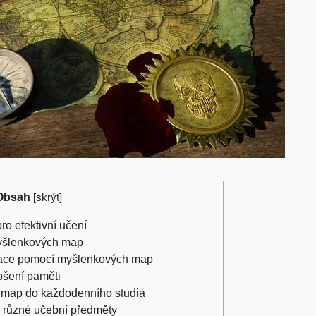
Obsah
[
skrýt
]
o efektivní učení
myšlenkových map
rmace pomocí ⁣myšlenkových map
epšení paměti
h ⁢map do každodenního studia
 různé ​učební předměty