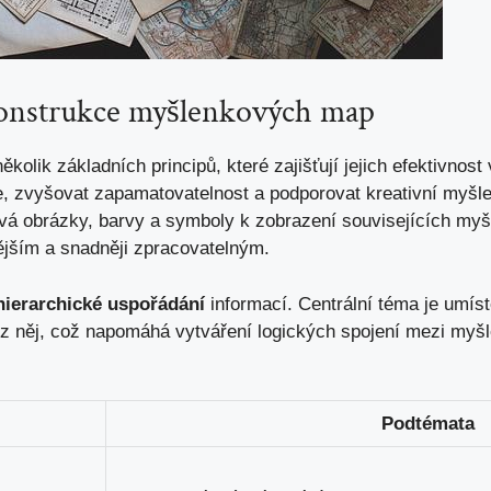
konstrukce ⁢myšlenkových map
olik ⁢základních principů, které zajišťují jejich efektivnost v
, zvyšovat zapamatovatelnost a podporovat kreativní ⁢myšl
ívá obrázky, barvy a symboly⁢ k ⁤zobrazení souvisejících m
ějším‍ a snadněji zpracovatelným.
hierarchické uspořádání
informací. ‍Centrální téma je umís
z‌ něj, ⁣což napomáhá vytváření logických spojení​ mezi myšl
Podtémata