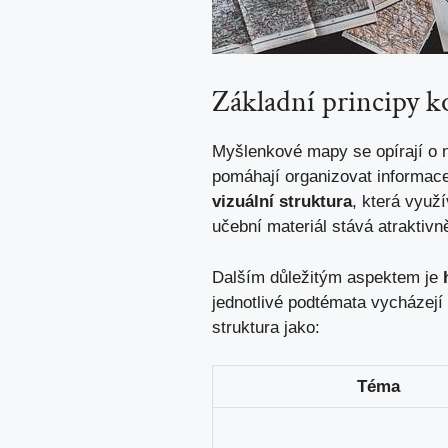
Základní principy 
Myšlenkové mapy se opírají o něk
pomáhají organizovat informace
vizuální struktura
, která využ
učební materiál stává atraktivn
Dalším důležitým aspektem je⁤
jednotlivé podtémata vycházejí 
struktura jako:
Téma