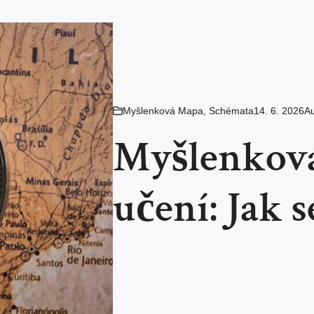
Myšlenková Mapa
,
Schémata
14. 6. 2026
Au
Myšlenková
učení: Jak s