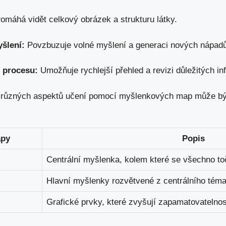
omáhá vidět celkový obrázek a strukturu látky.
šlení:
Povzbuzuje volné myšlení a generaci nových ​nápad
 procesu:
Umožňuje rychlejší přehled ​a revizi důležitých in
ení různých⁢ aspektů učení pomocí⁣ myšlenkových map může bý
apy
Popis
Centrální myšlenka, kolem které se všechno ​to
Hlavní⁤ myšlenky rozvětvené z centrálního téma
Grafické prvky, které ⁢zvyšují⁢ zapamatovatelnos