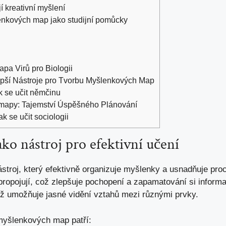
kreativní ‍myšlení
nkových map ⁤jako studijní pomůcky
pa Virů pro Biologii
epší Nástroje pro Tvorbu Myšlenkových Map
 se učit němčinu
í mapy: Tajemství Úspěšného Plánování
 se učit sociologii
o nástroj pro efektivní učení
troj, který efektivně organizuje​ myšlenky​ a usnadňuje pro
 propojují, což zlepšuje pochopení⁢ a ⁤zapamatování si inform
ož umožňuje jasné vidění vztahů mezi různými prvky.
myšlenkových map patří: