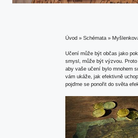
Úvod
»
Schémata
»
Myšlenkov
Učení může⁢ být občas​ jako‌ po
‌smysl, může být výzvou.‌ Proto
aby ​vaše učení bylo mnohem ‍sn
vám ukáže, jak efektivně ‌uchopi
pojďme‌ se ponořit do světa ⁤efek