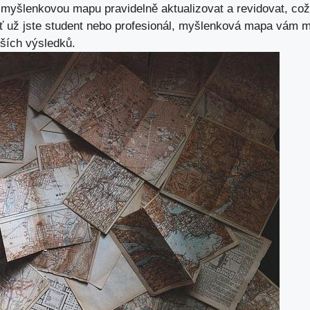
 myšlenkovou mapu pravidelně aktualizovat a revidovat, což 
 Ať‌ už​ jste⁣ student nebo​ profesionál, myšlenková mapa vám
ích ‌výsledků.