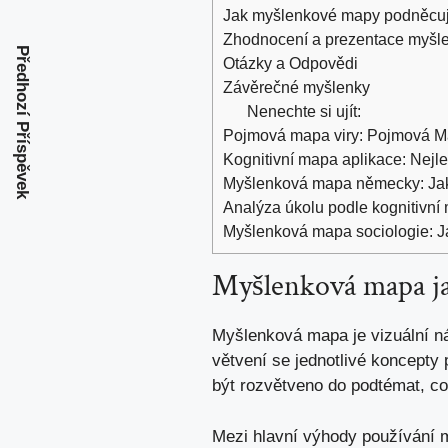
Jak myšlenkové mapy podněcují 
Zhodnocení a prezentace‍ myšle
Předhozí Příspěvek
Otázky a Odpovědi
Závěrečné myšlenky
Nenechte si ujít:
Pojmová mapa viry: Pojmová Ma
Kognitivní mapa aplikace: Nejl
Myšlenková mapa německy: Jak
Analýza úkolu podle kognitivn
Myšlenková mapa sociologie: Jak
Myšlenková mapa jak
Myšlenková mapa je vizuální nás
větvení se​ jednotlivé koncepty
být⁤ rozvětveno do podtémat, c
Mezi hlavní výhody používání 