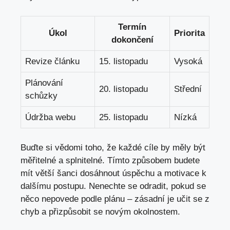
Termín
Úkol
Priorita
dokončení
Revize článku
15. listopadu
Vysoká
Plánování
20. listopadu
Střední
schůzky
Údržba webu
25. listopadu
Nízká
Buďte si vědomi toho, že každé cíle by měly být
měřitelné a splnitelné. Tímto způsobem budete
mít větší šanci dosáhnout úspěchu a motivace k
dalšímu postupu. Nenechte se odradit, pokud se
něco nepovede podle plánu – zásadní je učit se z
chyb a přizpůsobit se novým okolnostem.