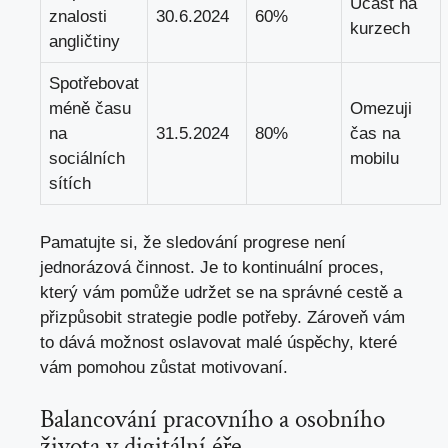
Účast na
znalosti
30.6.2024
60%
kurzech
angličtiny
Spotřebovat
méně času
Omezuji
na
31.5.2024
80%
čas na
sociálních
mobilu
sítích
Pamatujte si, že sledování progrese není
jednorázová činnost. Je to kontinuální proces,
který vám pomůže udržet se na správné cestě a
přizpůsobit strategie podle potřeby. Zároveň vám
to dává možnost oslavovat malé úspěchy, které
vám pomohou zůstat motivovaní.
Balancování pracovního a osobního
života v digitální éře