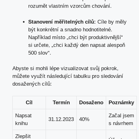
rozumět vlastním vzorcům chování.
Stanovení měřitelných cílů:
Cíle by měly
být konkrétní a snadno hodnotitelné.
Například místo „chci být produktivnější“
si určete, „chci každý den napsat alespoň
500 slov“.
Abyste si mohli lépe vizualizovat svůj pokrok,
můžete využít následující tabulku pro sledování
dosažených cílů:
Cíl
Termín
Dosaženo
Poznámky
Napsat
Začal jsem
31.12.2023
40%
knihu
s návrhem
Zlepšit