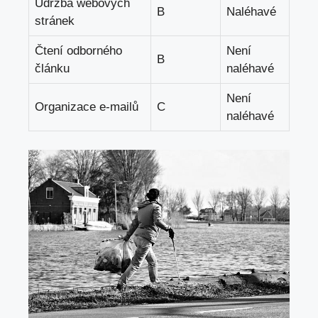
Údržba webových
B
Naléhavé
stránek
Čtení odborného
Není
B
článku
naléhavé
Není
Organizace e-mailů
C
naléhavé