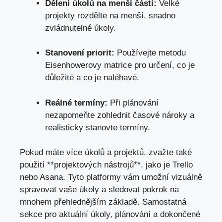
Dělení úkolů na menší části:
Velké
projekty rozdělte na menší, snadno
zvládnutelné úkoly.
Stanovení priorit:
Používejte metodu
Eisenhowerovy matrice pro určení, co je
důležité a co je naléhavé.
Reálné termíny:
Při plánování
nezapomeňte zohlednit časové nároky a
realisticky stanovte termíny.
Pokud máte více úkolů a projektů, zvažte také
použití **projektových nástrojů**, jako je Trello
nebo Asana. Tyto platformy vám umožní vizuálně
spravovat vaše úkoly a sledovat pokrok na
mnohem přehlednějším základě. Samostatná
sekce pro aktuální úkoly, plánování a dokončené