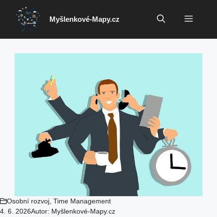
Přeskočit
na
Menu
Myšlenkové-Mapy.cz
obsah
Osobní rozvoj
,
Time Management
4. 6. 2026
Autor:
Myšlenkové-Mapy.cz